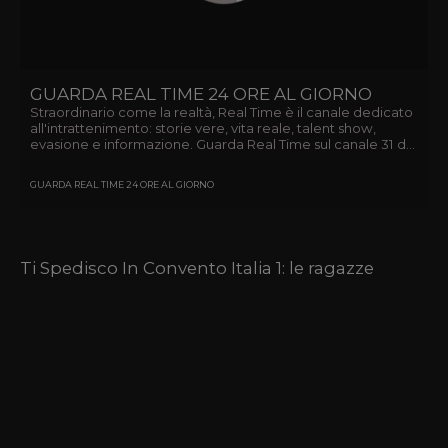
GUARDA REAL TIME 24 ORE AL GIORNO
Straordinario come la realtà, Real Time è il canale dedicato
all'intrattenimento: storie vere, vita reale, talent show,
evasione e informazione. Guarda Real Time sul canale 31 del
digitale terrestre free, canale 31 di TivùSat!
GUARDA REAL TIME 24 ORE AL GIORNO
Ti Spedisco In Convento Italia 1: le ragazze