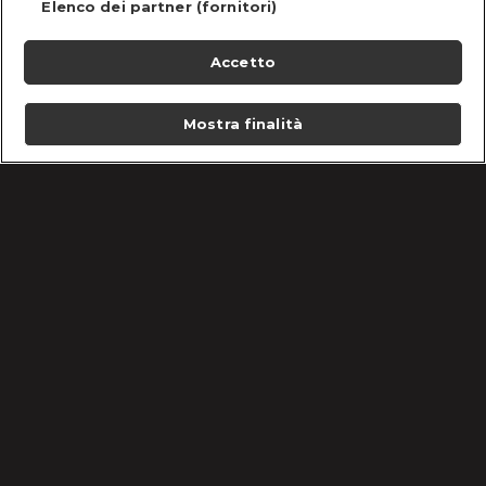
Elenco dei partner (fornitori)
Accetto
Mostra finalità
Home
Programmi
Live
Cerca
Menu
/
Ti Spedisco in Convento: scopri le ragazze
/
Wendy
Condizioni d'uso
Informativa Privacy
Lavora con noi
Cookie e scelte pubblicitarie
Problemi di ricezione?