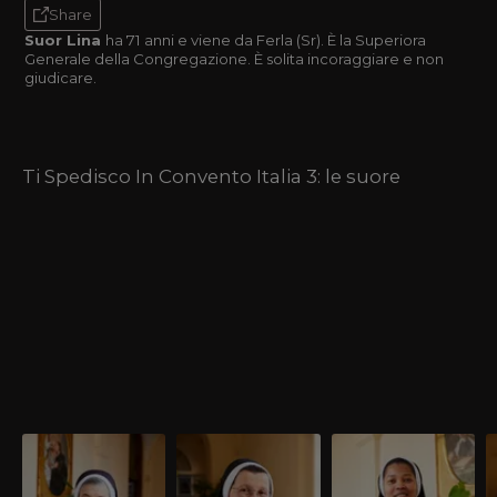
Share
Suor Lina
ha 71 anni e viene da Ferla (Sr). È la Superiora
Generale della Congregazione. È solita incoraggiare e non
giudicare.
Ti Spedisco In Convento Italia 3: le suore
Suor Carmelita
Suor Gilda
Suor Luzziane
S