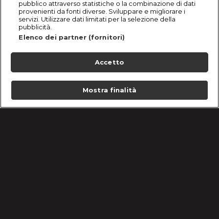
pubblico attraverso statistiche o la combinazione di dati
provenienti da fonti diverse. Sviluppare e migliorare i
servizi. Utilizzare dati limitati per la selezione della
pubblicità.
Elenco dei partner (fornitori)
Accetto
Mostra finalità
Home
Programmi
Live
Cerca
Menu
/
Hidden Cake - Torta scacchiera
Condizioni d'uso
Informativa Privacy
Lavora con noi
Cookie e scelte pubblicitarie