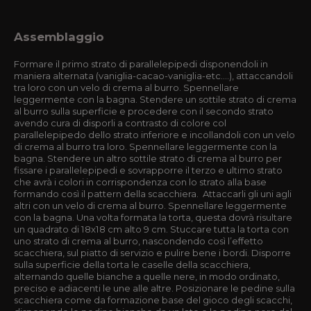
Assemblaggio
Formare il primo strato di parallelepipedi disponendoli in
maniera alternata (vaniglia-cacao-vaniglia-etc….), attaccandoli
tra loro con un velo di crema al burro. Spennellare
leggermente con la bagna. Stendere un sottile strato di crema
al burro sulla superficie e procedere con il secondo strato
avendo cura di disporli a contrasto di colore col
parallelepipedo dello strato inferiore e incollandoli con un velo
di crema al burro tra loro. Spennellare leggermente con la
bagna. Stendere un altro sottile strato di crema al burro per
fissare i parallelepipedi e sovrapporre il terzo e ultimo strato
che avrà i colori in corrispondenza con lo strato alla base
formando così il pattern della scacchiera. Attaccarli gli uni agli
altri con un velo di crema al burro. Spennellare leggermente
con la bagna. Una volta formata la torta, questa dovrà risultare
un quadrato di 18x18 cm alto 9 cm. Stuccare tutta la torta con
uno strato di crema al burro, nascondendo così l’effetto
scacchiera, sul piatto di servizio e pulire bene i bordi. Disporre
sulla superficie della torta le caselle della scacchiera,
alternando quelle bianche a quelle nere, in modo ordinato,
preciso e adiacenti le une alle altre. Posizionare le pedine sulla
scacchiera come da formazione base del gioco degli scacchi,