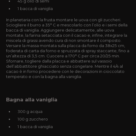
45 g olio di semi
1 bacca di vaniglia
In planetaria con la frusta montare le uova con gli zuccheri.
Sciogliere il burro a 35° C e mescolarlo con l’olio e i semi della
bacca di vaniglia. Aggiungere delicatamente, alle uova
montate, la farina setacciata con il cacao e, infine, integrare la
miscela di grassi avendo cura di non smontare il composto.
Versare la massa montata sulla placca da forno da 38x25 cm,
foderata di carta da forno e spruzzata di spray staccante, fino a
un’altezza di 3,5 cm. Cuocere a 170° C per circa 20/25 min.
Sfornare, togliere dalla placca e abbattere sul vassoio
dell’abbattitore ghiacciato senza congelare. Mentre il 4/4 al
cacao è in forno procedere con le decorazioni in cioccolato
temperato e con la bagna alla vaniglia.
Bagna alla vaniglia
300 g acqua
100 g zucchero
1 bacca di vaniglia