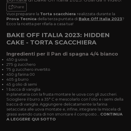
Share
Vuoi preparare la
Torta scacchiera
realizzata durante la
Prova Tecnica
della terza puntata di
Bake Off Italia 2023
?
Ecco la ricetta per rifarla a casa tua!
BAKE OFF ITALIA 2023: HIDDEN
CAKE - TORTA SCACCHIERA
Ingredienti per il Pan di spagna 4/4 bianco
450 g uova
275 g zucchero
75 g zucchero invertito
450 g farina 00
405 g burro
45 g olio di semi
1 bacca di vaniglia
In planetaria con la frusta montare le uova con gli zuccheri.
Sciogliere il burro a 35° C e mescolarlo con l’olio e i semi della
bacca di vaniglia. Aggiungere delicatamente la farina
setacciata alle uova montate e, infine, integrare la miscela di
grassi avendo cura di non smontare il composto...
CONTINUA
A LEGGERE QUI SOTTO