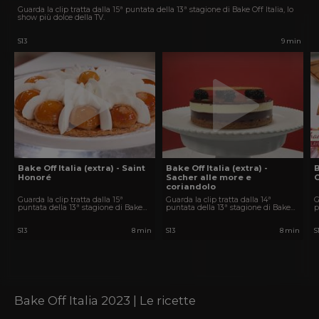
Guarda la clip tratta dalla 15ª puntata della 13ª stagione di Bake Off Italia, lo
show più dolce della TV.
S13
9 min
Bake Off Italia (extra) - Saint
Bake Off Italia (extra) -
B
Honoré
Sacher alle more e
coriandolo
Guarda la clip tratta dalla 15ª
Guarda la clip tratta dalla 14ª
G
puntata della 13ª stagione di Bake
puntata della 13ª stagione di Bake
p
Off Italia, lo show più dolce della TV.
Off Italia, lo show più dolce della TV.
O
S13
8 min
S13
8 min
S
Bake Off Italia 2023 | Le ricette