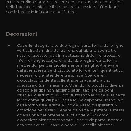
In un pentolino portare a bollore acqua e zucchero con i semi
della bacca di vaniglia e il suo baccello. Lasciare raffreddare
con la bacca in infusione e poi filtrare.
Decorazioni
Caselle
: disegnare su due fogli di carta forno delle righe
verticali a 3cm di distanza l’una dall’altra. Disporre tre
nastri di acetato (quelli in dotazione di 3cm di altezza e
18cm di lunghezza) su uno dei due fogli di carta forno,
mettendoli perpendicolarmente alle righe. Prelevare
dalla temperatrice di cioccolato fondente il quantitativo
necessario per stendere tre strisce. Stendere il
cioccolato fondente sulle strisce di acetato a uno
spessore di 2mm massimo. Quando il cioccolato diventa
opaco e le dita non lasciano segni, tagliare da ogni
striscia 6 quadrati di 3x3 cm utilizzando le righe sulla carta
forno come guida per il coltello. Sovrapporre un foglio di
carta forno sulle strisce e uno dei vassoi trasparenti in
dotazione per fissarli. Tenere da parte. Ripetere la stessa
operazione per ottenere 18 quadrati di 3x3 cm di
cioccolato bianco temperato. Tenere da parte. In totale
dovrete avere 18 caselle nere e 18 caselle bianche.