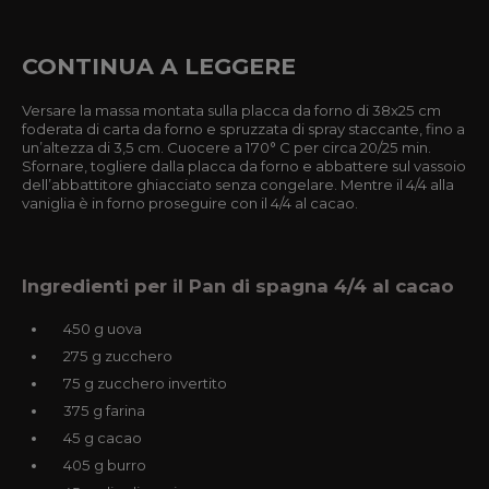
CONTINUA A LEGGERE
Versare la massa montata sulla placca da forno di 38x25 cm
foderata di carta da forno e spruzzata di spray staccante, fino a
un’altezza di 3,5 cm. Cuocere a 170° C per circa 20/25 min.
Sfornare, togliere dalla placca da forno e abbattere sul vassoio
dell’abbattitore ghiacciato senza congelare. Mentre il 4/4 alla
vaniglia è in forno proseguire con il 4/4 al cacao.
Ingredienti per il Pan di spagna 4/4 al cacao
450 g uova
275 g zucchero
75 g zucchero invertito
375 g farina
45 g cacao
405 g burro