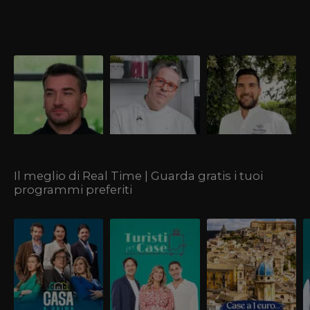
Damiano Carrara
Ernst Knam
Tommaso Foglia
Classe 1985, è nato a
Classe 1963, tedesco di
Classe 1990 nato a Nola, è
Lucca dove ha mosso i
nascita e milanese
stato “Pastry Chef
primi passi come
d’adozione, Knam è tra i
dell’anno 2022” per
bartender prima di
pasticceri migliori
Gambero Rosso. Scopri
trasferirsi in California.
d'Italia.
di più sul giudice di
Scopri di più su di lui!
Bake Off Italia!
Il meglio di Real Time | Guarda gratis i tuoi
programmi preferiti