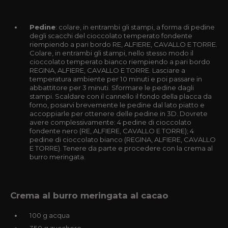
Pedine
: colare, in entrambi gli stampi, a forma di pedine
degli scacchi del cioccolato temperato fondente
riempiendo a pari bordo RE, ALFIERE, CAVALLO E TORRE.
Colare, in entrambi gli stampi, nello stesso modo il
cioccolato temperato bianco riempiendo a pari bordo
REGINA, ALFIERE, CAVALLO E TORRE. Lasciare a
temperatura ambiente per 10 minuti e poi passare in
abbattitore per 3 minuti. Sformare le pedine dagli
stampi. Scaldare con il cannello il fondo della placca da
forno, posarvi brevemente le pedine dal lato piatto e
accoppiarle per ottenere delle pedine in 3D. Dovrete
avere complessivamente: 4 pedine di cioccolato
fondente nero (RE, ALFIERE, CAVALLO E TORRE); 4
pedine di cioccolato bianco (REGINA, ALFIERE, CAVALLO
E TORRE). Tenere da parte e procedere con la crema al
burro meringata.
Crema al burro meringata al cacao
100 g acqua
350 g zucchero