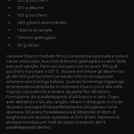
250 g albume
100 g zucchero
480 g burro ammorbidito
1 bacca di vaniglia
1 limone grattugiato
30 g cacao
Lavorare il burro morbido fino a consistenza a pomata e unire il
cacao setacciato, la scorza di limone grattugiata e i semi della
bacca di vaniglia. Fare uno sciroppo con acqua e 350 g di
zucchero e portare a 121° C. Iniziare a montare gli albumi con
gli altri 100 g di zucchero versando a filo lo sciroppo per
ottenere una meringa italiana. Quando la meringa raggiunge
la temperatura ambiente incorporare il burro poco alla volta.
Coprire con pellicola e tenere da parte fino all’utilizzo.
Formazione dei parallelepipedi di 4/4 bianco e nero. Dopo
aver abbattuto il 4/4 alla vaniglia, rifilare il rettangolo in modo
da avere una superficie perfettamente omogenea come
spessore. Ricavare 9 parallelepipedi (listarelle) di 18cm di
lunghezza con sezione quadrata di 3cm di lato. Ripetere la
stessa procedura per il 4/4 al cacao ricavando altri 9
parallelepipedi identici.