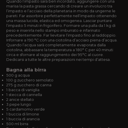
Quando l’impasto sarà ben incordato, aggiungere con una
marisa la pasta grassa cercando di creare un involucro tra
l’impasto e l’acciaio della planetaria in modo da ungerne le
pareti. Far assorbire perfettamente nell’impasto ottenendo
una massa lucida, elastica ed omogenea. Lasciar puntare
l’impasto 5 minuti in frigorifero. Formare una palla da 1 kg di
peso e inserirla nello stampo imburrato e infarinato
precedentemente. Far lievitare l’impasto fino al raddoppio.
Infornare a 190 °C con una ciotolina d’acciaio piena d’acqua.
Quando l’acqua sarà completamente evaporata dalla
ciotolina, abbassare la temperatura a 180° C per 40 minuti
circa e sfornare al raggiungimento dei 95°C al cuore.
Dedicarsi a tutte le altre preparazioni nei tempi d’attesa.
Bagna alla birra
500 g acqua
100 g zucchero semolato
275 g zucchero di canna
1 bacca di vaniglia
1 stecca di cannella
2 anice stellato
3 pepe lungo
5 cardamomo verde
1 buccia di limone
1 buccia di arancia
500 ml birra