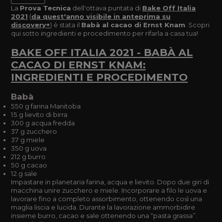
La
Prova Tecnica
dell'ottava puntata di
Bake Off Italia
2021
(
da quest'anno visibile in anteprima su
discovery+
) è stata il
Babà al cacao di Ernst Knam
. Scopri
qui sotto ingredienti e procedimento per rifarla a casa tua!
BAKE OFF ITALIA 2021 - BABÀ AL
CACAO DI ERNST KNAM:
INGREDIENTI E PROCEDIMENTO
Babà
550 g farina Manitoba
15 g lievito di birra
300 g acqua fredda
37 g zucchero
37 g miele
350 g uova
212 g burro
50 g cacao
12 g sale
Impastare in planetaria farina, acqua e lievito. Dopo due giri di
macchina unire zucchero e miele. Incorporare a filo le uova e
lavorare fino a completo assorbimento, ottenendo così una
maglia liscia e lucida. Durante la lavorazione ammorbidire
insieme burro, cacao e sale ottenendo una “pasta grassa”.