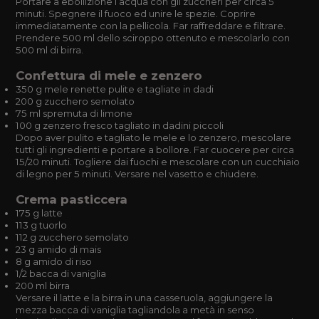
Portare a ebollizione l’acqua con gli zuccheri per circa 5
minuti. Spegnere il fuoco ed unire le spezie. Coprire
immediatamente con la pellicola. Far raffreddare e filtrare.
Prendere 500 ml dello sciroppo ottenuto e mescolarlo con
500 ml di birra.
Confettura di mele e zenzero
350 g mele renette pulite e tagliate in dadi
200 g zucchero semolato
75 ml spremuta di limone
100 g zenzero fresco tagliato in dadini piccoli
Dopo aver pulito e tagliato le mele e lo zenzero, mescolare
tutti gli ingredienti e portare a bollore. Far cuocere per circa
15/20 minuti. Togliere dai fuochi e mescolare con un cucchiaio
di legno per 5 minuti. Versare nel vasetto e chiudere.
Crema pasticcera
175 g latte
113 g tuorlo
112 g zucchero semolato
23 g amido di mais
8 g amido di riso
1/2 bacca di vaniglia
200 ml birra
Versare il latte e la birra in una casseruola, aggiungere la
mezza bacca di vaniglia tagliandola a metà in senso