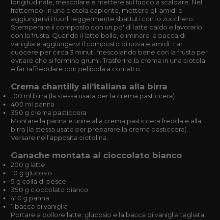
longitudinale, mescolare e mettere sul fuoco a scaldare. Nel
frattempo, in una ciotola capiente, mettere gli amidi e
aggiungervi i tuorli leggermente sbattuti con lo zucchero.
Stemperare il composto con un po' di latte caldo e lavorarlo
con la frusta. Quando il latte bolle, eliminare la bacca di
vaniglia e aggiungervi il composto di uova e amidi. Far
cuocere per circa 3 minuti mescolando bene con la frusta per
evitare che si formino grumi. Trasferire la crema in una ciotola
e far raffreddare con pellicola a contatto.
Crema chantilly all’italiana alla birra
100 ml birra (la stessa usata per la crema pasticcera)
400 ml panna
350 g crema pasticcera
Montare la panna e unire alla crema pasticcera fredda e alla
birra (la stessa usata per preparare la crema pasticcera).
Versare nell’apposita ciotolina.
Ganache montata al cioccolato bianco
200 g latte
10 g glucosio
5 g colla di pesce
350 g cioccolato bianco
410 g panna
1 bacca di vaniglia
Portare a bollore latte, glucosio e la bacca di vaniglia tagliata