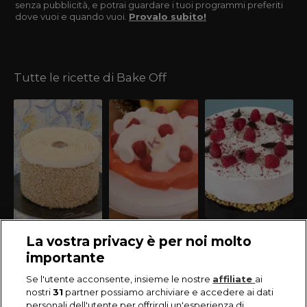
senza pubblicità, e potrai guardare i tuoi programmi preferiti
dove vuoi e quando vuoi.
Provalo subito!
Tutte le ricette di Bake Off
La vostra privacy è per noi molto
importante
Se l'utente acconsente, insieme le nostre
affiliate
ai
nostri
31
partner possiamo archiviare e accedere ai dati
personali dell'utente per offrirgli un'esperienza di