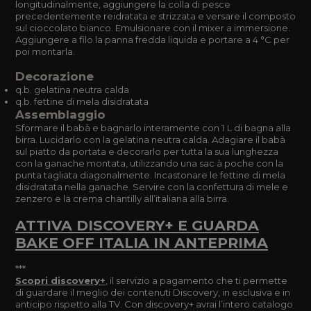
longitudinalmente, aggiungere la colla di pesce
precedentemente reidratata e strizzata e versare il composto
sul cioccolato bianco. Emulsionare con il mixer a immersione.
Aggiungere a filo la panna fredda liquida e portare a 4 °C per
poi montarla.
Decorazione
q.b. gelatina neutra calda
q.b. fettine di mela disidratata
Assemblaggio
Sformare il babà e bagnarlo interamente con 1 L di bagna alla
birra. Lucidarlo con la gelatina neutra calda. Adagiare il babà
sul piatto da portata e decorarlo per tutta la sua lunghezza
con la ganache montata, utilizzando una sac à poche con la
punta tagliata diagonalmente. Incastonare le fettine di mela
disidratata nella ganache. Servire con la confettura di mele e
zenzero e la crema chantilly all’italiana alla birra.
ATTIVA DISCOVERY+ E GUARDA
BAKE OFF ITALIA IN ANTEPRIMA
***
Scopri discovery+
, il servizio a pagamento che ti permette
di guardare il meglio dei contenuti Discovery, in esclusiva e in
anticipo rispetto alla TV. Con discovery+ avrai l’intero catalogo