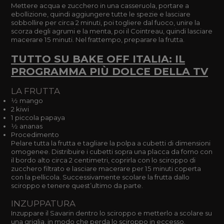
Mettere acqua e zucchero in una casseruola, portare a
ebollizione, quindi aggiungere tutte le spezie e lasciare
sobbollire per circa 2 minuti, poi togliere dal fuoco, unire la
scorza degli agrumi e la menta, poi il Cointreau, quindi lasciare
macerare 15 minuti. Nel frattempo, preparare la frutta.
TUTTO SU BAKE OFF ITALIA: IL
PROGRAMMA PIÙ DOLCE DELLA TV
LA FRUTTA
1⁄2 mango
2 kiwi
1 piccola papaya
1⁄2 ananas
Procedimento
Pelare tutta la frutta e tagliare la polpa a cubetti di dimensioni
omogenee. Distribuire i cubetti sopra una placca da forno con
il bordo alto circa 2 centimetri, coprirla con lo sciroppo di
zucchero filtrato e lasciare macerare per 15 minuti coperta
con la pellicola. Successivamente scolare la frutta dallo
sciroppo e tenere quest’ultimo da parte.
INZUPPATURA
Inzuppare il Savarin dentro lo sciroppo e metterlo a scolare su
una griglia, in modo che perda lo sciroppo in eccesso.