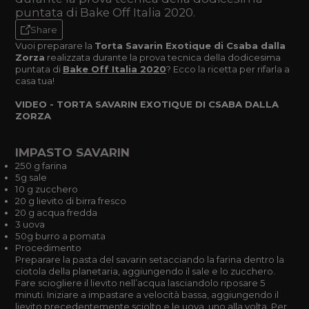
puntata di Bake Off Italia 2020.
Share
Vuoi preparare la
Torta Savarin Exotique di Csaba dalla
Zorza
realizzata durante la prova tecnica della dodicesima
puntata di
Bake Off Italia 2020
? Ecco la ricetta per rifarla a
casa tua!
VIDEO - TORTA SAVARIN EXOTIQUE DI CSABA DALLA
ZORZA
IMPASTO SAVARIN
250 g farina
5g sale
10 g zucchero
20 g lievito di birra fresco
20 g acqua fredda
3 uova
50g burro a pomata
Procedimento
Preparare la pasta del savarin setacciando la farina dentro la
ciotola della planetaria, aggiungendo il sale e lo zucchero.
Fare sciogliere il lievito nell’acqua lasciandolo riposare 5
minuti. Iniziare a impastare a velocità bassa, aggiungendo il
lievito precedentemente sciolto e le uova, uno alla volta. Per