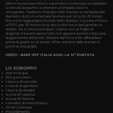
ultimo incorporare il burro a pomata e continuare a impastare
a velocità bassa fino a ottenere un impasto liscio e
omogeneo. Trasferire l’impasto nello stampo a ciambella del
diametro di 22 cm e lasciare lievitare per circa 30-35 minuti,
fino a che raggiungerà il bordo dello stampo. Cuocete in forno
a 170°C per 35 minuti circa, sino a che non si sarà gonfiato e
dorato. Se si colorisce troppo, coprire con un foglio di
stagnola. Il Savarin sarà pronto non appena inizierà a staccarsi
leggermente dal bordo. Estrarre dal forno e far raffreddare
prima di girarlo su sé stesso. Infine, estrarre dallo stampo e
porre su una griglia.
VIDEO - BAKE OFF ITALIA 2020: LA 12ª PUNTATA
LO SCIROPPO
300 ml acqua
300 g zucchero
1 stecca di cannella
4 chiodi di garofano
1 bacca di vaniglia
scorza di 1 arancia
scorza di 1 limone
1 rametto di menta fresca
30 ml Cointreau
Procedimento