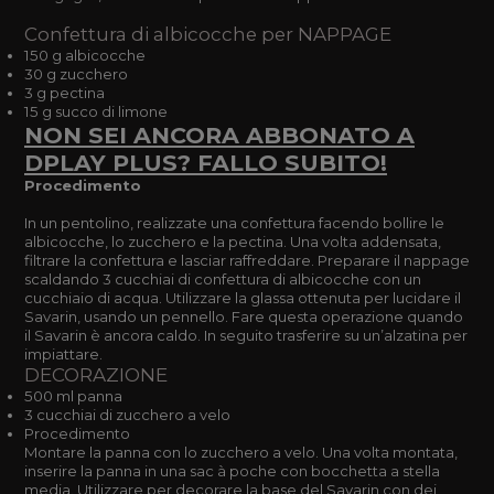
Confettura di albicocche per NAPPAGE
150 g albicocche
30 g zucchero
3 g pectina
15 g succo di limone
NON SEI ANCORA ABBONATO A
DPLAY PLUS? FALLO SUBITO!
Procedimento
In un pentolino, realizzate una confettura facendo bollire le
albicocche, lo zucchero e la pectina. Una volta addensata,
filtrare la confettura e lasciar raffreddare. Preparare il nappage
scaldando 3 cucchiai di confettura di albicocche con un
cucchiaio di acqua. Utilizzare la glassa ottenuta per lucidare il
Savarin, usando un pennello. Fare questa operazione quando
il Savarin è ancora caldo. In seguito trasferire su un’alzatina per
impiattare.
DECORAZIONE
500 ml panna
3 cucchiai di zucchero a velo
Procedimento
Montare la panna con lo zucchero a velo. Una volta montata,
inserire la panna in una sac à poche con bocchetta a stella
media. Utilizzare per decorare la base del Savarin con dei