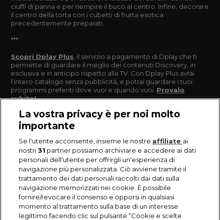
ciuffi di panna e per riempire il buco al centro. Infine, decorare
il centro della torta con i cubetti di frutta esotica
precedentemente preparati.
***
Scopri Dplay Plus
, il servizio a pagamento di Dplay che ti
permette di guardare il meglio dei contenuti Discovery, in
esclusiva e in anticipo rispetto alla TV. Con Dplay Plus avrai
l’intero catalogo senza pubblicità, e potrai guardare i tuoi
programmi preferiti dove vuoi e quando vuoi.
Provalo
subito!
La vostra privacy è per noi molto
importante
Se l'utente acconsente, insieme le nostre
affiliate
ai
nostri
31
partner possiamo archiviare e accedere ai dati
personali dell'utente per offrirgli un'esperienza di
navigazione più personalizzata. Ciò avviene tramite il
trattamento dei dati personali raccolti dai dati sulla
navigazione memorizzati nei cookie. È possibile
fornire/revocare il consenso e opporsi in qualsiasi
momento al trattamento sulla base di un interesse
legittimo facendo clic sul pulsante “Cookie e scelte