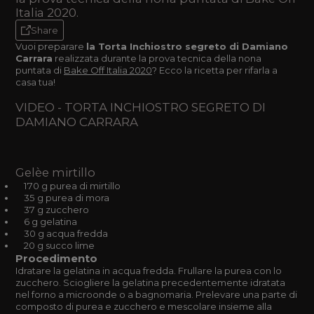
Italia 2020.
Share
Vuoi preparare
la Torta Inchiostro segreto di Damiano
Carrara
realizzata durante la prova tecnica della nona
puntata di
Bake Off Italia 2020
? Ecco la ricetta per rifarla a
casa tua!
VIDEO - TORTA INCHIOSTRO SEGRETO DI
DAMIANO CARRARA
Gelèe mirtillo
170 g purea di mirtillo
35 g purea di mora
37 g zucchero
6 g gelatina
30 g acqua fredda
20 g succo lime
Procedimento
Idratare la gelatina in acqua fredda. Frullare la purea con lo
zucchero. Sciogliere la gelatina precedentemente idratata
nel forno a microonde o a bagnomaria. Prelevare una parte di
composto di purea e zucchero e mescolare insieme alla