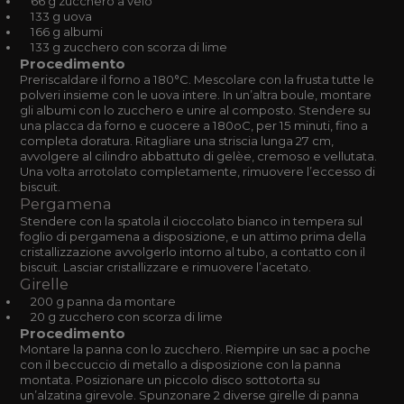
66 g zucchero a velo
133 g uova
166 g albumi
133 g zucchero con scorza di lime
Procedimento
Preriscaldare il forno a 180°C. Mescolare con la frusta tutte le
polveri insieme con le uova intere. In un’altra boule, montare
gli albumi con lo zucchero e unire al composto. Stendere su
una placca da forno e cuocere a 180oC, per 15 minuti, fino a
completa doratura. Ritagliare una striscia lunga 27 cm,
avvolgere al cilindro abbattuto di gelèe, cremoso e vellutata.
Una volta arrotolato completamente, rimuovere l’eccesso di
biscuit.
Pergamena
Stendere con la spatola il cioccolato bianco in tempera sul
foglio di pergamena a disposizione, e un attimo prima della
cristallizzazione avvolgerlo intorno al tubo, a contatto con il
biscuit. Lasciar cristallizzare e rimuovere l’acetato.
Girelle
200 g panna da montare
20 g zucchero con scorza di lime
Procedimento
Montare la panna con lo zucchero. Riempire un sac a poche
con il beccuccio di metallo a disposizione con la panna
montata. Posizionare un piccolo disco sottotorta su
un’alzatina girevole. Spunzonare 2 diverse girelle di panna