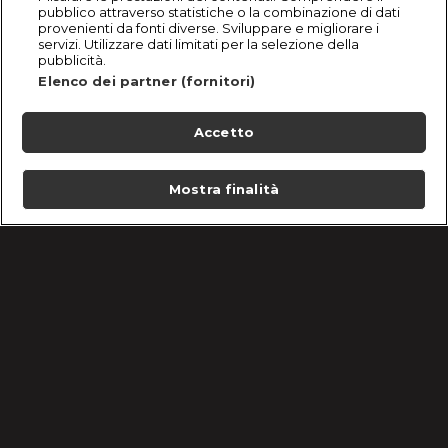
pubblico attraverso statistiche o la combinazione di dati
provenienti da fonti diverse. Sviluppare e migliorare i
servizi. Utilizzare dati limitati per la selezione della
pubblicità.
Elenco dei partner (fornitori)
Accetto
Mostra finalità
Home
Programmi
Live
Cerca
Menu
/
Le ricette di Bake Off Italia 2020
/
Torta Inchiostro segreto di Damiano Carrara
Condizioni d'uso
Informativa Privacy
Lavora con noi
Cookie e scelte pubblicitarie