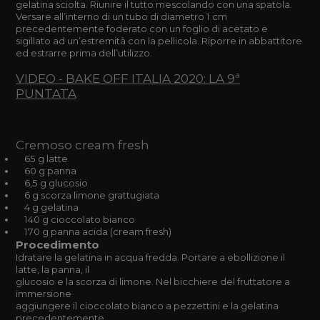
gelatina sciolta. Riunire il tutto mescolando con una spatola.
Versare all’interno di un tubo di diametro 1 cm
precedentemente foderato con un foglio di acetato e
sigillato ad un’estremità con la pellicola. Riporre in abbattitore
ed estrarre prima dell’utilizzo.
VIDEO - BAKE OFF ITALIA 2020: LA 9ª
PUNTATA
Cremoso cream fresh
65 g latte
60 g panna
6,5 g glucosio
6 g scorza limone grattugiata
4 g gelatina
140 g cioccolato bianco
170 g panna acida (cream fresh)
Procedimento
Idratare la gelatina in acqua fredda. Portare a ebollizione il
latte, la panna, il
glucosio e la scorza di limone. Nel bicchiere del fruttatore a
immersione
aggiungere il cioccolato bianco a pezzettini e la gelatina
precedentemente