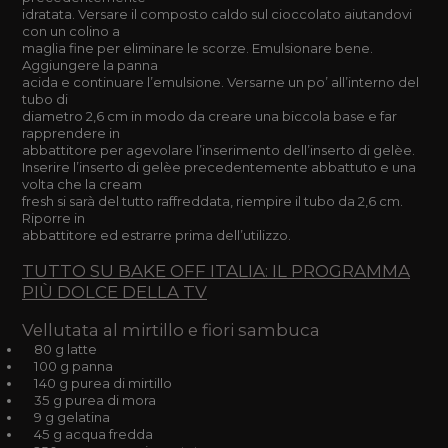
idratata. Versare il composto caldo sul cioccolato aiutandovi
con un colino a
maglia fine per eliminare le scorze. Emulsionare bene.
Aggiungere la panna
acida e continuare l’emulsione. Versarne un po’ all’interno del
tubo di
diametro 2,6 cm in modo da creare una biccola base e far
rapprendere in
abbattitore per agevolare l’inserimento dell’inserto di gelèe.
Inserire l’inserto di gelèe precedentemente abbattuto e una
volta che la cream
fresh si sarà del tutto raffreddata, riempire il tubo da 2,6 cm.
Riporre in
abbattitore ed estrarre prima dell’utilizzo.
TUTTO SU BAKE OFF ITALIA: IL PROGRAMMA
PIÙ DOLCE DELLA TV
Vellutata al mirtillo e fiori sambuca
80 g latte
100 g panna
140 g purea di mirtillo
35 g purea di mora
9 g gelatina
45 g acqua fredda