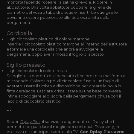
montata facendo roteare l’alzatina girevole. Riporre in
abbattitore. Una volta abbattute coppare le girelle del
diametro del vostro tubo di biscuit e inserti. Le due girelle
dovranno essere posizionate alle due estremità della
pergamena.
Cordicella
qb cioccolato plastico di colore marrone
Inserire il cioccolato plastico marrone all’interno dell’estrusore
e formare una cordicella che andrà a avvolgere la
pergamena, dopo aver rimosso il foglio di acetato.
Sigillo pressato
qb cioccolato di colore rosso
Sciogliere la barretta di cioccolato di colore rosso nel forno a
microonde. Colare un po’ di cioccolato fuso su un foglio di
acetato. Usare il timbro a disposizione per creare la bolla in
finta ceralacca. Lasciare cristallizzare su una base convessa.
Infine appoggiare al di sopra della pergamena chiusa con il
laccio di cioccolato plastico.
***
Scopri
Dplay Plus
, il servizio a pagamento di Dplay che ti
permette di guardare il meglio dei contenuti Discovery, in
esclusiva e in anticipo rispetto alla TV.
Con Dplay Plus avrai