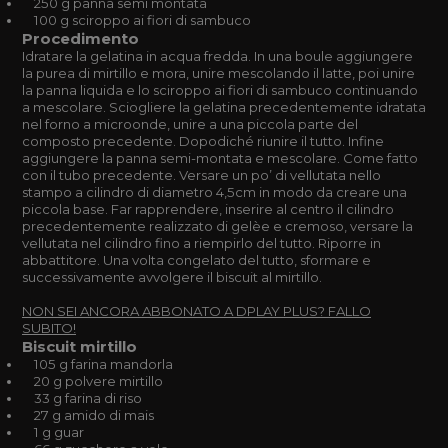
250 g panna semi montata
100 g sciroppo ai fiori di sambuco
Procedimento
Idratare la gelatina in acqua fredda. In una boule aggiungere
la purea di mirtillo e mora, unire mescolando il latte, poi unire
la panna liquida e lo sciroppo ai fiori di sambuco continuando
a mescolare. Sciogliere la gelatina precedentemente idratata
nel forno a microonde, unire a una piccola parte del
composto precedente. Dopodiché riunire il tutto. Infine
aggiungere la panna semi-montata e mescolare. Come fatto
con il tubo precedente. Versare un po’ di vellutata nello
stampo a cilindro di diametro 4,5cm in modo da creare una
piccola base. Far rapprendere, inserire al centro il cilindro
precedentemente realizzato di gelèe e cremoso, versare la
vellutata nel cilindro fino a riempirlo del tutto. Riporre in
abbattitore. Una volta congelato del tutto, sformare e
successivamente avvolgere il biscuit al mirtillo.
NON SEI ANCORA ABBONATO A DPLAY PLUS? FALLO
SUBITO!
Biscuit mirtillo
105 g farina mandorla
20 g polvere mirtillo
33 g farina di riso
27 g amido di mais
1 g guar