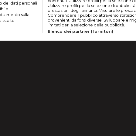
contenuti. Utilizzare profili per la selezione d
o dei dati personali
Utilizzare profili per la selezione di pubblicit
ibile
prestazioni degli annunci. Misurare le prestaz
rattamento sulla
Comprendere il pubblico attraverso statistic
provenienti da fonti diverse. Sviluppare e migli
e scelte
limitati per la selezione della pubblicità.
Elenco dei partner (fornitori)
Lavora con noi
Cookie e scelte pubblicitarie