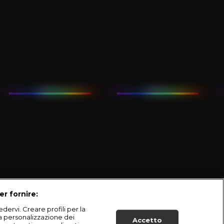
er fornire:
dervi. Creare profili per la
la personalizzazione dei
Accetto