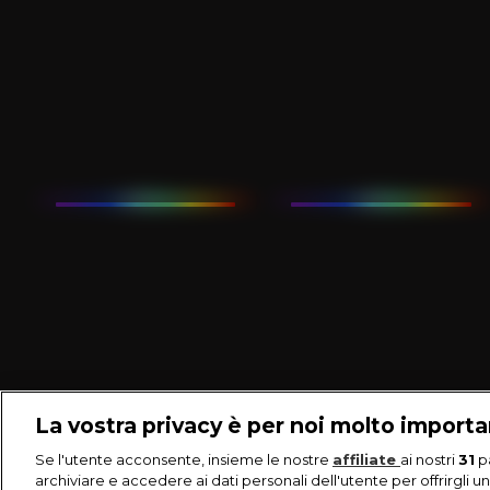
La vostra privacy è per noi molto import
Se l'utente acconsente, insieme le nostre
affiliate
ai nostri
31
p
archiviare e accedere ai dati personali dell'utente per offrirgli u