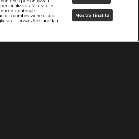
i contenuti personalizzati.
à personalizzata. Misurare le
ioni dei contenuti.
Mostra finalità
he o la combinazione di dati
orare i servizi. Utilizzare dati
Live Now
Problemi di ricezione?