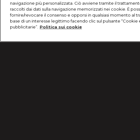
navigazione più personalizzata. Ciò avviene tramite il trattament
raccolti dai dati sulla navigazione memorizzati nei cookie. È poss
fornire/revocare il consenso e opporsi in qualsiasi momento al t
base di un interesse legittimo facendo clic sul pulsante “Cookie 
pubblicitarie”.
Politica sui cookie
/
Programmi
/
TikTok: Predatori e Prede
Condizioni d'uso
Informativa Privacy
© 2025 Discovery Italia Srl Tutti i diritti riservati P.IVA 04501580965