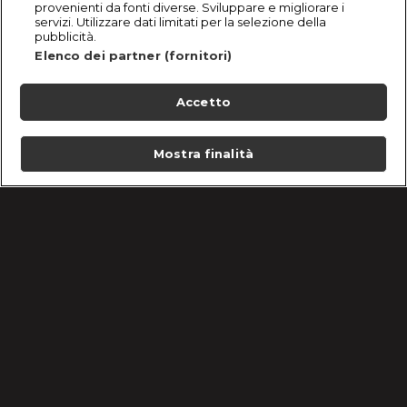
provenienti da fonti diverse. Sviluppare e migliorare i
servizi. Utilizzare dati limitati per la selezione della
pubblicità.
Elenco dei partner (fornitori)
Accetto
Mostra finalità
Home
Programmi
Live
Cerca
Menu
/
Programmi
/
Ti Spedisco in Convento UK
Condizioni d'uso
Informativa Privacy
Lavora con noi
Cookie e scelte pubblicitarie