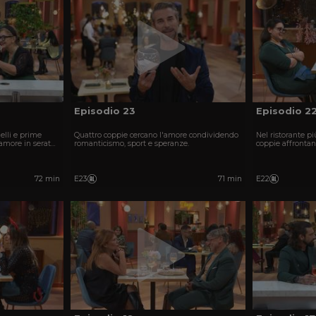
Episodio 23
Episodio 2
elli e prime
Quattro coppie cercano l'amore condividendo
Nel ristorante pi
’amore in serate
romanticismo, sport e speranze.
coppie affrontan
.
scattare la scinti
72 min
E23
71 min
E22