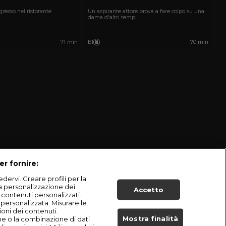
ngresso nel ristorante
Un aspirante attore prova a fare colpo su una
dama d'altri tempi...
71 min
E1
70 min
er fornire:
dervi. Creare profili per la
la personalizzazione dei
Accetto
i contenuti personalizzati.
à personalizzata. Misurare le
ioni dei contenuti.
Mostra finalità
he o la combinazione di dati