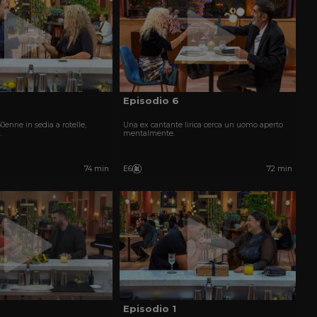
Episodio 6
0enne in sedia a rotelle,
Una ex cantante lirica cerca un uomo aperto
.
mentalmente.
74 min
E6
72 min
Episodio 1