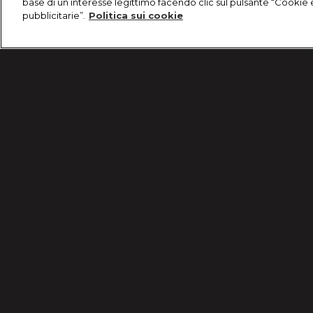
base di un interesse legittimo facendo clic sul pulsante “Cookie 
pubblicitarie”.
Politica sui cookie
/
Programmi
/
Primo Appuntamento
/
Episodio
Condizioni d'uso
Informativa Privacy
© 2025 Discovery Italia Srl Tutti i diritti riservati P.IVA 04501580965