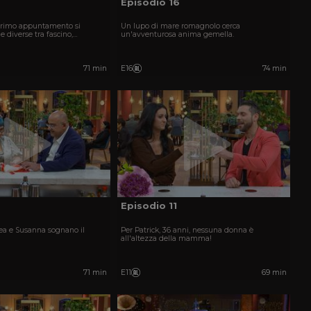
Episodio 16
i Primo appuntamento si
Un lupo di mare romagnolo cerca
e diverse tra fascino,
un'avventurosa anima gemella.
torie intense e momenti
71 min
E16
74 min
Episodio 11
rea e Susanna sognano il
Per Patrick, 36 anni, nessuna donna è
all'altezza della mamma!
71 min
E11
69 min