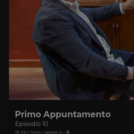
Primo Appuntamento
Episodio 10
S
9
: E
10
|
72
min
|
Episodio 10
|