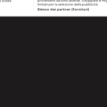
provenienti da fonti diverse. Sviluppare e migli
e scelte
limitati per la selezione della pubblicità.
Elenco dei partner (fornitori)
 10
Primo
Lavora con noi
Cookie e scelte pubblicitarie