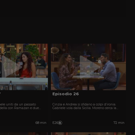
7
Episodio 26
ele uniti da un passato
Cinzia e Andrea si sfidano a colpi d’ironia.
modella con Ramazan e due
Gabriele vola dalla Sicilia. Moreno cerca la
to travagliato sono in cerca
donna che lo cambi. Carlo incontra la timida
Silvia.
68 min
E26
72 min