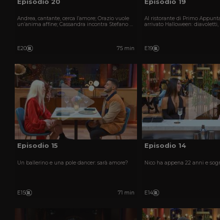
Episodio 20
Episodio 19
Andrea, cantante, cerca l’amore; Orazio vuole
Al ristorante di Primo Appun
un’anima affine; Cassandra incontra Stefano e
arrivato Halloween: diavoletti,
Francesca sogna il suo principe.
streghe si incontrano tra masc
nuove scintille.
E20
75 min
E19
Episodio 15
Episodio 14
Un ballerino e una pole dancer: sarà amore?
Nico ha appena 22 anni e sogn
E15
71 min
E14