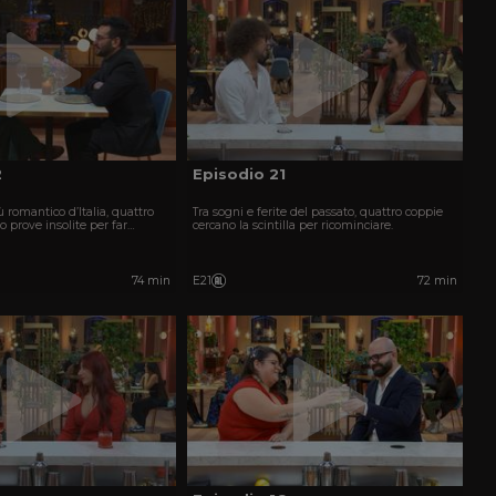
2
Episodio 21
ù romantico d’Italia, quattro
Tra sogni e ferite del passato, quattro coppie
o prove insolite per far
cercano la scintilla per ricominciare.
lla dell’amore.
74 min
E21
72 min