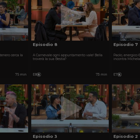
Episodio 8
Episodio 7
tenero cerca la
A Carnevale ogni appuntamento vale! Bella
Paolo, energico 6
troverà la sua Bestia?
incontra Michela
75 min
E8
73 min
E7
Episodio 3
Episodio 2