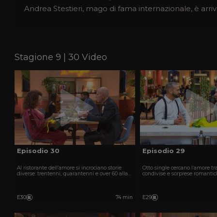
Andrea Stestieri, mago di fama internazionale, è arrivat
Stagione 9 | 30 Video
Episodio 30
Episodio 29
Al ristorante dell’amore si incrociano storie
Otto single cercano l’amore tra
diverse: trentenni, quarantenni e over 60 alla
condivise e sorprese romantic
ricerca della scintilla giusta.
ristorante speciale.
E30
74 min
E29