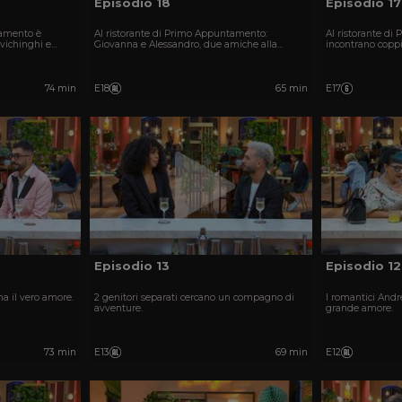
Episodio 18
Episodio 17
tamento è
Al ristorante di Primo Appuntamento:
Al ristorante d
 vichinghi e
Giovanna e Alessandro, due amiche alla
incontrano coppi
here, sorprese e
ricerca di scintille e Greta e Ibrahim in cerca di
romanticismo, s
un nuovo inizio.
divertenti.
74 min
E18
65 min
E17
Episodio 13
Episodio 12
a il vero amore.
2 genitori separati cercano un compagno di
I romantici And
avventure.
grande amore.
73 min
E13
69 min
E12