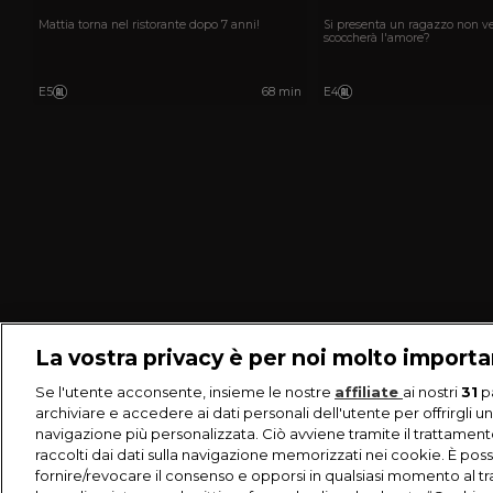
Mattia torna nel ristorante dopo 7 anni!
Si presenta un ragazzo non v
scoccherà l'amore?
E5
68 min
E4
La vostra privacy è per noi molto import
Se l'utente acconsente, insieme le nostre
affiliate
ai nostri
31
p
archiviare e accedere ai dati personali dell'utente per offrirgli u
navigazione più personalizzata. Ciò avviene tramite il trattament
raccolti dai dati sulla navigazione memorizzati nei cookie. È poss
fornire/revocare il consenso e opporsi in qualsiasi momento al t