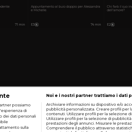
edente:
Appuntamento al buio doppio per Alessandra
Chi farà il suo i
e Michelle.
dell'amore?
71 min
E3
74 min
E2
ante
Noi e i nostri partner trattiamo i dati p
Archiviare informazioni su dispositivo e/o acce
artner possiamo
pubblicità personalizzata. Creare profili per 
n'esperienza di
contenuti. Utilizzare profili per la selezione d
o dei dati personali
Utilizzare profili per la selezione di pubblicit
ibile
prestazioni degli annunci. Misurare le prestaz
rattamento sulla
Comprendere il pubblico attraverso statistic