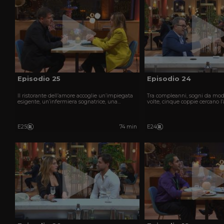
Episodio 25
Episodio 24
Il ristorante dell’amore accoglie un’impiegata
Tra compleanni, sogni da mod
esigente, un’infermiera sognatrice, una
volte, cinque coppie cercano l
giovane nerd e una parrucchiera in cerca di
piene di sorprese ed emozioni
rinascita.
E25
74 min
E24