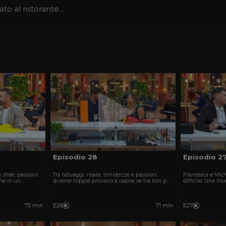
o al ristorante...
Episodio 28
Episodio 2
 sfide, passioni
Tra tatuaggi, risate, timidezze e passioni,
Francesca e Mich
he in un
diverse coppie provano a capire se tra loro può
difficile. Una 
nascere l’amore in incontri ricchi di sorprese.
uomini dal passa
d’amore.
73 min
E28
71 min
E27