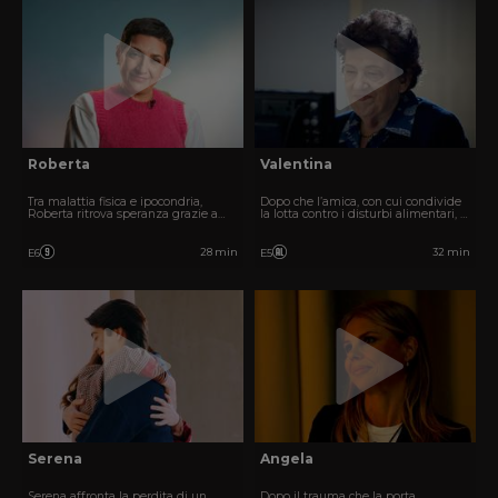
Roberta
Valentina
Tra malattia fisica e ipocondria,
Dopo che l’amica, con cui condivide
Roberta ritrova speranza grazie a
la lotta contro i disturbi alimentari, si
un’amicizia autentica.
toglie la vita, Valentina trasforma il
senso di colpa in aiuto per gli altri.
28 min
32 min
E6
E5
Serena
Angela
Serena affronta la perdita di un
Dopo il trauma che la porta