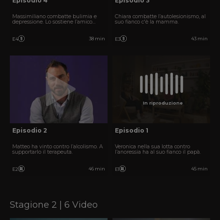
Episodio 4
Episodio 3
Massimiliano combatte bulimia e
Chiara combatte l’autolesionismo, al
depressione. Lo sostiene l’amico
suo fianco c'è la mamma.
Andrea.
38 min
43 min
E4
E3
In riproduzione
Episodio 2
Episodio 1
Matteo ha vinto contro l’alcolismo. A
Veronica nella sua lotta contro
supportarlo il terapeuta.
l’anoressia ha al suo fianco il papà.
46 min
45 min
E2
E1
Stagione 2 | 6 Video