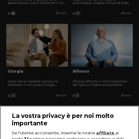
padre ancora vivo e trasforma il lutto
all’anoressia, Angela ritrova sé stessa
in amore.
grazie a chi sceglie di restare.
37 min
39 min
E4
E3
Giorgia
Alfonso
Dopo che la malattia cronica ha
Alfonso affronta il ritiro hikikomori
cambiato il suo corpo, Giorgia
del figlio e impara ad ascoltarlo.
impara a ricostruire la propria
identità.
34 min
35 min
E2
E1
La vostra privacy è per noi molto
importante
Se l'utente acconsente, insieme le nostre
affiliate
ai
nostri
31
partner possiamo archiviare e accedere ai dati