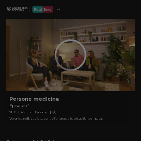
Persone medicina
Episodio 1
S
1
: E
1
|
45
min
|
Episodio 1
|
Veronica nella sua lotta contro l’anoressia ha al suo fianco il papà.