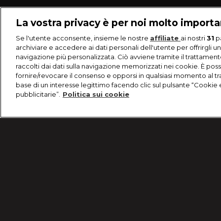
La vostra privacy è per noi molto import
Se l'utente acconsente, insieme le nostre
affiliate
ai nostri
31
p
archiviare e accedere ai dati personali dell'utente per offrirgli u
navigazione più personalizzata. Ciò avviene tramite il trattament
raccolti dai dati sulla navigazione memorizzati nei cookie. È poss
fornire/revocare il consenso e opporsi in qualsiasi momento al t
base di un interesse legittimo facendo clic sul pulsante “Cookie 
pubblicitarie”.
Politica sui cookie
/
Programmi
/
Il Re del Bisturi
/
Martina