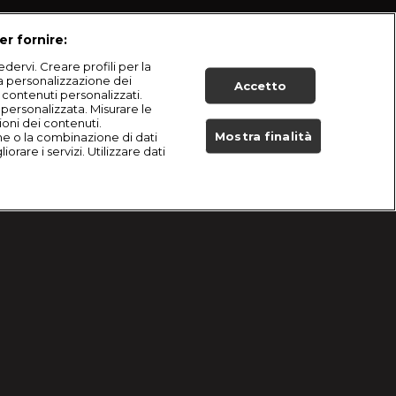
er fornire:
dervi. Creare profili per la
la personalizzazione dei
Accetto
i contenuti personalizzati.
à personalizzata. Misurare le
ioni dei contenuti.
Mostra finalità
he o la combinazione di dati
orare i servizi. Utilizzare dati
Live Now
del Bisturi
|
Martina
|
S
8
:E
1