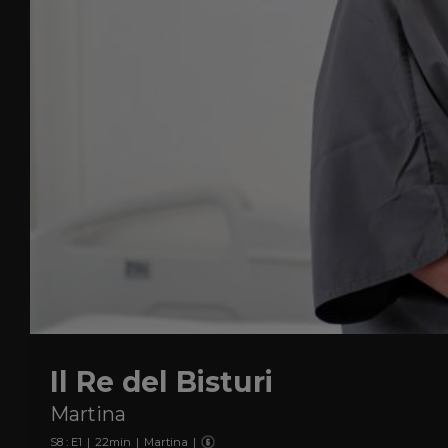
Il Re del Bisturi
Martina
S
8
: E
1
|
22
min
|
Martina
|