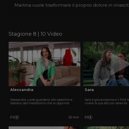
Martina vuole trasformare il proprio dolore in rinascit
Stagione 8 | 10 Video
Alessandra
Sara
Alessandra vuole guardarsi allo specchio e
Sara è giovanissima e il Prof l
liberarsi dall’inestetismo che la opprime.
vivere la sua età con serenità.
E10
20 min
E9