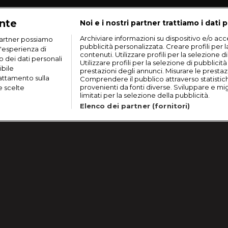
ante
Noi e i nostri partner trattiamo i dati p
Archiviare informazioni su dispositivo e/o acce
artner possiamo
pubblicità personalizzata. Creare profili per 
n'esperienza di
contenuti. Utilizzare profili per la selezione d
o dei dati personali
Utilizzare profili per la selezione di pubblicit
ibile
prestazioni degli annunci. Misurare le prestaz
rattamento sulla
Comprendere il pubblico attraverso statistic
provenienti da fonti diverse. Sviluppare e migli
e scelte
limitati per la selezione della pubblicità.
Elenco dei partner (fornitori)
Il Re 