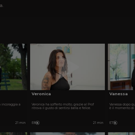
a.
Veronica
Vanessa
a incoraggia a
Veronica ha sofferto molto, grazie al Prof
Vanessa dopo qu
ritrova il gusto di sentirsi bella e felice.
è il momento di 
21 min
E8
21 min
E7