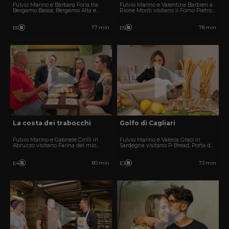
Fulvio Marino e Barbara Foria tra
Fulvio Marino e Valentina Barbieri a
Bergamo Bassa, Bergamo Alta e
Rione Monti visitano il Forno Pietro
Pedrengo per scegliere il Forno delle
Roscioli, Molino Bakery e Panificio
Meraviglie tra Bùgan Farina, Forno
Disa per scegliere il Forno delle
Mimmo e Mario's Bakery.
Meraviglie della capitale.
77 min
78 min
E6
E5
La costa dei trabocchi
Golfo di Cagliari
Fulvio Marino e Gabriele Cirilli in
Fulvio Marino e Valeria Graci in
Abruzzo visitano Farina del mio
Sardegna visitano P-Bread, Porta dal
Sacco, Arte del Pane e Panificio
1918 e Kentos alla ricerca del Forno
Picciano per scegliere il Forno delle
delle Meraviglie del Golfo di Cagliari.
Meraviglie della Costa dei Trabocchi.
80 min
73 min
E4
E3