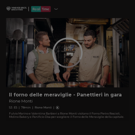
Il forno delle meraviglie - Panettieri in gara
Rione Monti
S
3
: E
5
|
78
min
|
Rione Monti
|
Fulvio Marino e Valentina Barbieri a Rione Monti visitano il Forno Pietro Roscioli,
Molino Bakery e Panificio Disa per scegliere il Forno delle Meraviglie della capitale.