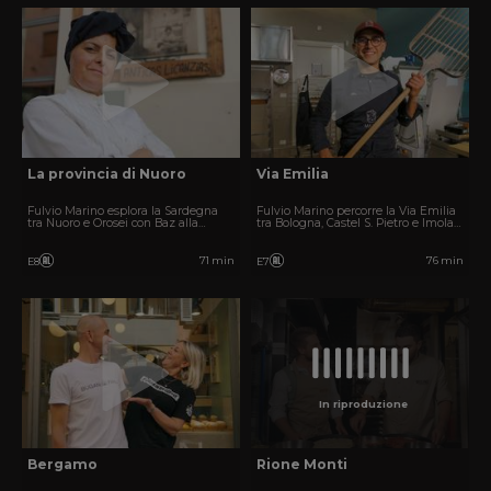
La provincia di Nuoro
Via Emilia
Fulvio Marino esplora la Sardegna
Fulvio Marino percorre la Via Emilia
tra Nuoro e Orosei con Baz alla
tra Bologna, Castel S. Pietro e Imola
ricerca del Forno delle Meraviglie
con Maria Pia Timo alla ricerca del
della provincia di Nuoro.
vero Forno delle Meraviglie.
71 min
76 min
E8
E7
In riproduzione
Bergamo
Rione Monti