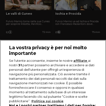
Le valli di Cuneo
Ischia e Procida
Fulvio Marino torna nella sua Cuneo
Fulvio Marino va ad Ischia e Procida
per scoprire Ribotta, Panificio
con Francesco Paolantoni dove
Comino e L'albero del pane. Quale
visiterà Paname, Forno Romeo e
forno vincerà?
Anna Bakery. Chi vincerà questa
puntata?
72 min
75 min
E2
E1
La vostra privacy è per noi molto
importante
Se l'utente acconsente, insieme le nostre
affiliate
ai
nostri
31
partner possiamo archiviare e accedere ai dati
personali dell'utente per offrirgli un'esperienza di
navigazione più personalizzata. Ciò avviene tramite il
trattamento dei dati personali raccolti dai dati sulla
navigazione memorizzati nei cookie. È possibile
fornire/revocare il consenso e opporsi in qualsiasi
momento al trattamento sulla base di un interesse
legittimo facendo clic sul pulsante “Cookie e scelte
pubblicitarie”.
Politica sui cookie
Noi e i nostri partner trattiamo i dati per fornire: