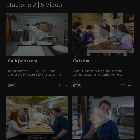
Stagione 2 | 5 Video
Colli pesaresi
Catania
Ad affiancare Fulvio in questo
Con Fulvio la nuova stella della
viaggio c’è Andrea Dianetti con la
comicità siciliana, Carlo Amleto.
sua incontenibile simpatia!
70 min
72 min
E8
E7