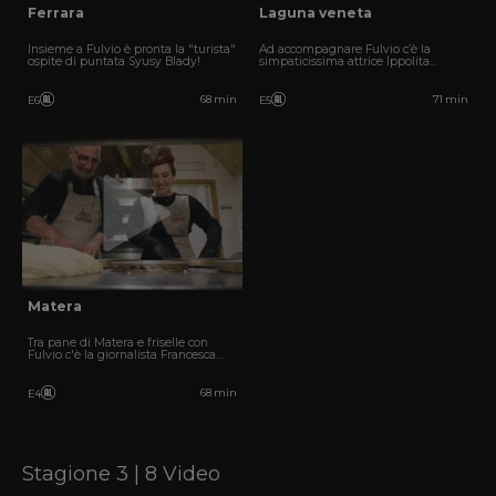
Ferrara
Laguna veneta
Insieme a Fulvio è pronta la "turista"
Ad accompagnare Fulvio c’è la
ospite di puntata Syusy Blady!
simpaticissima attrice Ippolita
Baldini.
68 min
71 min
E6
E5
Matera
Tra pane di Matera e friselle con
Fulvio c'è la giornalista Francesca
Barra.
68 min
E4
Stagione 3 | 8 Video