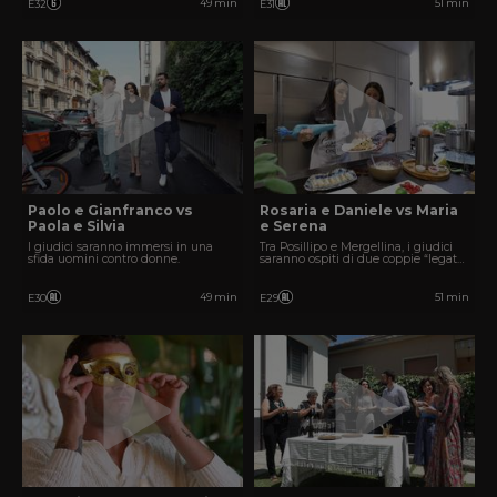
49 min
51 min
E32
E31
Paolo e Gianfranco vs
Rosaria e Daniele vs Maria
Paola e Silvia
e Serena
I giudici saranno immersi in una
Tra Posillipo e Mergellina, i giudici
sfida uomini contro donne.
saranno ospiti di due coppie “legate”
tra loro.
49 min
51 min
E30
E29