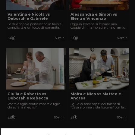
Valentina e Nicolà vs
Alessandra e Simon vs
Deborah e Gabriele
Elena e Vincenzo
Le due coppie porteranno in tavola
Oggi in Toscana si sfidano una
complicità e un tocco di romanità.
coppia di innamorati e una di amici.
51 min
50 min
E4
E3
Giulia e Roberto vs
Moira e Nico vs Matteo e
Deborah e Rebecca
Andrea
Padre e figlia contro madre e figlia,
I giudici sono ospiti dei talent di
chi avrà la meglio?
“Casa a prima vista Toscana” con la
voce del programma Andrea
Pellizzari.
50 min
50 min
E2
E1