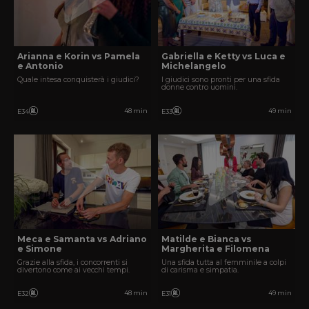
Arianna e Korin vs Pamela
Gabriella e Ketty vs Luca e
e Antonio
Michelangelo
Quale intesa conquisterà i giudici?
I giudici sono pronti per una sfida
donne contro uomini.
48 min
49 min
E34
E33
Meca e Samanta vs Adriano
Matilde e Bianca vs
e Simone
Margherita e Filomena
Grazie alla sfida, i concorrenti si
Una sfida tutta al femminile a colpi
divertono come ai vecchi tempi.
di carisma e simpatia.
48 min
49 min
E32
E31