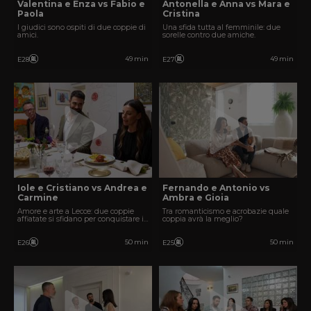
Valentina e Enza vs Fabio e
Antonella e Anna vs Mara e
Paola
Cristina
I giudici sono ospiti di due coppie di
Una sfida tutta al femminile: due
amici.
sorelle contro due amiche.
49 min
49 min
E28
E27
Iole e Cristiano vs Andrea e
Fernando e Antonio vs
Carmine
Ambra e Gioia
Amore e arte a Lecce: due coppie
Tra romanticismo e acrobazie quale
affiatate si sfidano per conquistare i
coppia avrà la meglio?
giudici.
50 min
50 min
E26
E25