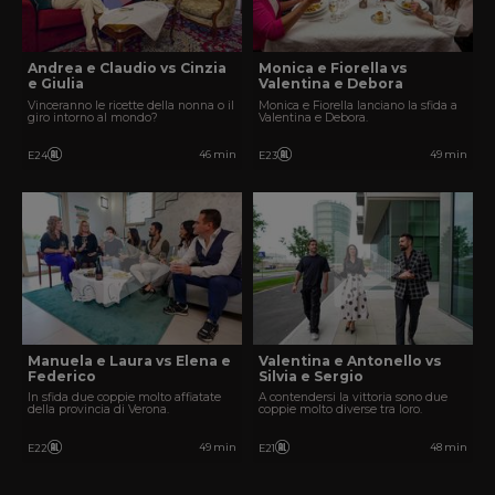
Andrea e Claudio vs Cinzia
Monica e Fiorella vs
e Giulia
Valentina e Debora
Vinceranno le ricette della nonna o il
Monica e Fiorella lanciano la sfida a
giro intorno al mondo?
Valentina e Debora.
46 min
49 min
E24
E23
Manuela e Laura vs Elena e
Valentina e Antonello vs
Federico
Silvia e Sergio
In sfida due coppie molto affiatate
A contendersi la vittoria sono due
della provincia di Verona.
coppie molto diverse tra loro.
49 min
48 min
E22
E21