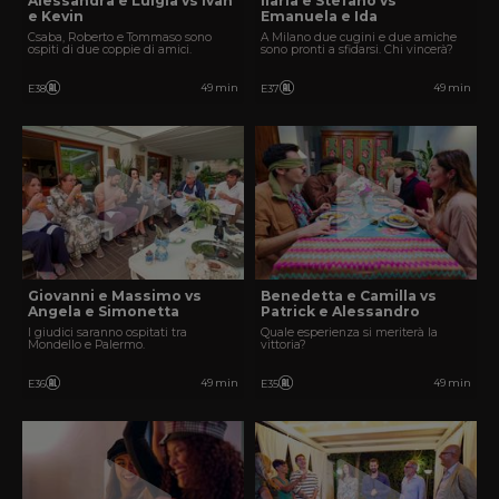
Alessandra e Luigia vs Ivan
Ilaria e Stefano vs
e Kevin
Emanuela e Ida
Csaba, Roberto e Tommaso sono
A Milano due cugini e due amiche
ospiti di due coppie di amici.
sono pronti a sfidarsi. Chi vincerà?
49 min
49 min
E38
E37
Giovanni e Massimo vs
Benedetta e Camilla vs
Angela e Simonetta
Patrick e Alessandro
I giudici saranno ospitati tra
Quale esperienza si meriterà la
Mondello e Palermo.
vittoria?
49 min
49 min
E36
E35