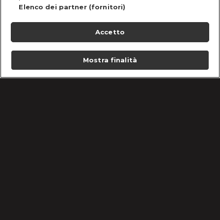
Elenco dei partner (fornitori)
Accetto
Mostra finalità
Home
Programmi
Live
Cerca
Menu
/
Programmi
/
Cortesie Per Gli Ospiti
/
Damiano Carrara vs Ernst Knam
Condizioni d'uso
Informativa Privacy
Lavora con noi
Cookie e scelte pubblicitarie
Problemi di ricezione?