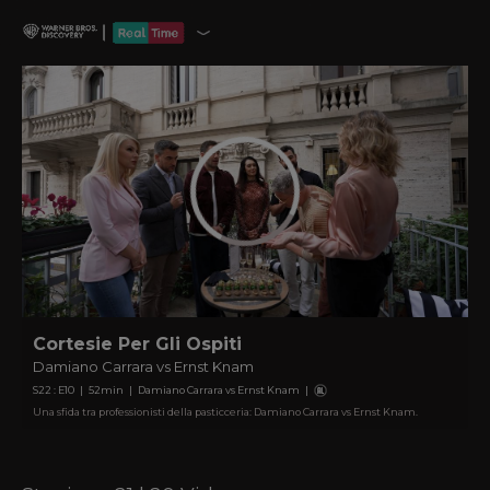
Cortesie Per Gli Ospiti
Damiano Carrara vs Ernst Knam
S
22
: E
10
|
52
min
|
Damiano Carrara vs Ernst Knam
|
Una sfida tra professionisti della pasticceria: Damiano Carrara vs Ernst Knam.