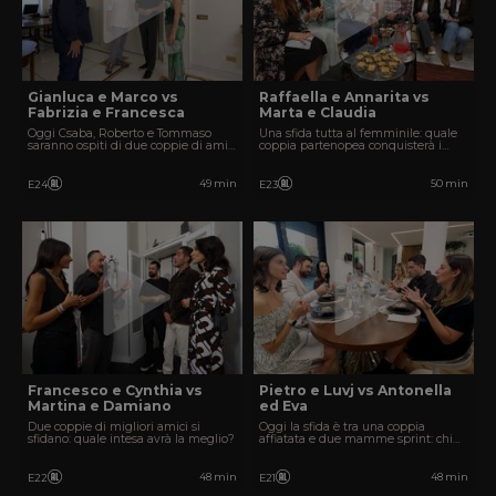
Gianluca e Marco vs
Raffaella e Annarita vs
Fabrizia e Francesca
Marta e Claudia
Oggi Csaba, Roberto e Tommaso
Una sfida tutta al femminile: quale
saranno ospiti di due coppie di amici
coppia partenopea conquisterà i
molto affiatati.
giudici?
49 min
50 min
E24
E23
Francesco e Cynthia vs
Pietro e Luvj vs Antonella
Martina e Damiano
ed Eva
Due coppie di migliori amici si
Oggi la sfida è tra una coppia
sfidano: quale intesa avrà la meglio?
affiatata e due mamme sprint: chi
avrà la meglio?
48 min
48 min
E22
E21