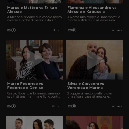
Marco e Matteo vs Erika e
Flaminia e Alessandro vs
Alessio
Alessio e Katiuscia
A Milano si sfidano due coppie molto
A Roma una coppia di innamorati è
diverse e ricche di personalità. Chi
pronta a sfidare un allievo e una
vincerà?
maestra.
51 min
48 min
E38
E37
Mari e Federico vs
Silvia e Giovanni vs
Federico e Denise
Veronica e Marina
Csaba, Roberto e Tommaso saranno
2 coppie si mettono alla prova in
ospiti di una mamma e figlio contro
una sfida a base di musica e
zia e nipote.
creatività.
49 min
48 min
E36
E35