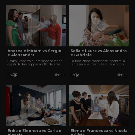
Andrea e Miriam vs Sergio
Sofia e Laura vs Alessandro
e Alessandra
e Gabriele
Csaba, Roberto e Tommaso saranno
La tradizione modenese incontra la
ospiti di due coppie molto diverse
fantasia e la creatività di due coppie
tra loro.
di amici.
49 min
49 min
E20
E19
Erika e Eleonora vs Carla e
Elena e Francesca vs Nicola
Alessia
e Silvia