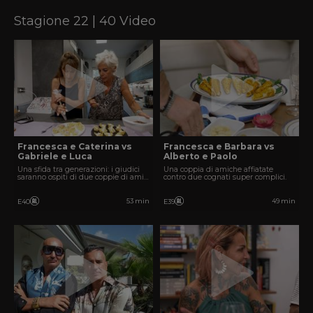
Stagione 22 | 40 Video
Francesca e Caterina vs
Francesca e Barbara vs
Gabriele e Luca
Alberto e Paolo
Una sfida tra generazioni: i giudici
Una coppia di amiche affiatate
saranno ospiti di due coppie di amici
contro due cognati super complici.
molto diverse tra loro.
53 min
49 min
E40
E39