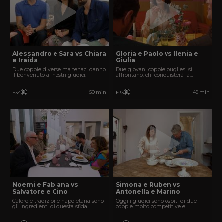
Alessandro e Sara vs Chiara
Gloria e Paolo vs Ilenia e
e Iraida
Giulia
Due coppie diverse ma tenaci danno
Due giovani coppie pugliesi si
il benvenuto ai nostri giudici.
affrontano: chi conquisterà la
vittoria?
50 min
49 min
E34
E33
Noemi e Fabiana vs
Simona e Ruben vs
Salvatore e Gino
Antonella e Marino
Calore e tradizione napoletana sono
Oggi i giudici sono ospiti di due
gli ingredienti di questa sfida.
coppie molto competitive e
perfezioniste.