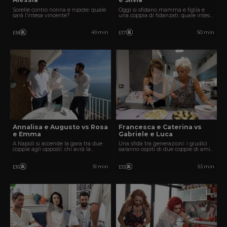
Sorelle contro nonna e nipote: quale
Oggi si sfidano mamma e figlia e
sarà l’intesa vincente?
una coppia di fidanzati: quale intesa
conquisterà i giudici?
49 min
50 min
E18
E17
Annalisa e Augusto vs Rosa
Francesca e Caterina vs
e Emma
Gabriele e Luca
A Napoli si accende la gara tra due
Una sfida tra generazioni: i giudici
coppie agli opposti: chi avrà la
saranno ospiti di due coppie di amici
meglio?
molto diverse tra loro.
51 min
53 min
E16
E15