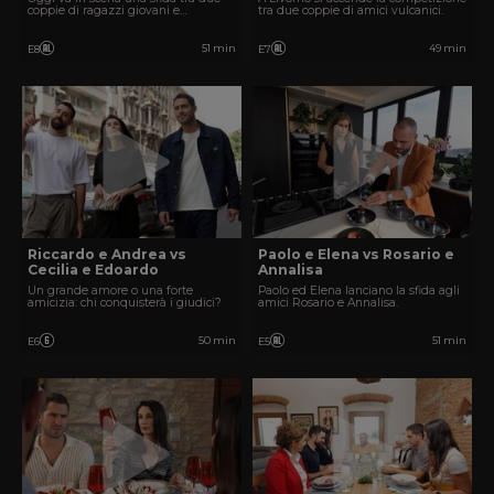
coppie di ragazzi giovani e
tra due coppie di amici vulcanici.
intraprendenti.
51 min
49 min
E8
E7
Riccardo e Andrea vs
Paolo e Elena vs Rosario e
Cecilia e Edoardo
Annalisa
Un grande amore o una forte
Paolo ed Elena lanciano la sfida agli
amicizia: chi conquisterà i giudici?
amici Rosario e Annalisa.
50 min
51 min
E6
E5