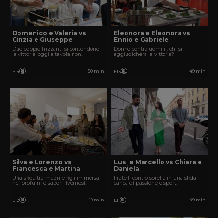
Domenico e Valeria vs
Eleonora e Eleonora vs
Cinzia e Giuseppe
Ennio e Gabriele
Due coppie frizzanti si contendono
Donne contro uomini, chi si
la vittoria: oggi a tavola non
aggiudicherà la vittoria?
mancherà il divertimento!
50 min
49 min
E14
E13
Silva e Lorenzo vs
Lusi e Marcello vs Chiara e
Francesca e Martina
Daniela
Una sfida tra madri e figli immersa
Fratelli contro sorelle in una sfida
nei profumi e sapori livornesi.
carica di passione e sport.
49 min
49 min
E12
E11