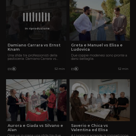
In riproduzione
Damiano Carrara vs Ernst
Greta e Manuel vs Elisa e
Knam
Ludovica
Una sfida tra professionisti della
Due coppie modenesi sono pronte a
pasticceria: Damiano Carrara vs
darsi battaglia.
Ernst Knam.
52 min
52 min
E10
E9
Aurora e Giada vs Silvano e
Saverio e Chica vs
Alan
Valentina ed Elisa
Oggi va in scena una sfida tra due
A Livorno si accende la competizione