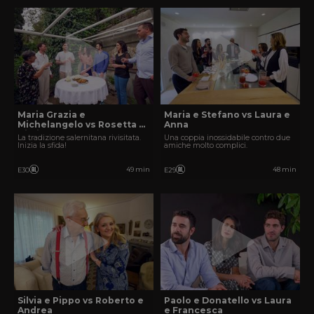
Maria Grazia e
Maria e Stefano vs Laura e
Michelangelo vs Rosetta e
Anna
Giulio
La tradizione salernitana rivisitata.
Una coppia inossidabile contro due
Inizia la sfida!
amiche molto complici.
49 min
48 min
E30
E29
Silvia e Pippo vs Roberto e
Paolo e Donatello vs Laura
Andrea
e Francesca