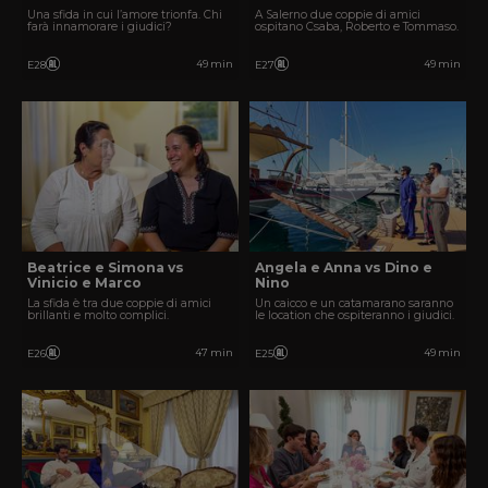
Una sfida in cui l’amore trionfa. Chi
A Salerno due coppie di amici
farà innamorare i giudici?
ospitano Csaba, Roberto e Tommaso.
49 min
49 min
E28
E27
Beatrice e Simona vs
Angela e Anna vs Dino e
Vinicio e Marco
Nino
La sfida è tra due coppie di amici
Un caicco e un catamarano saranno
brillanti e molto complici.
le location che ospiteranno i giudici.
47 min
49 min
E26
E25