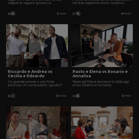
coppie di ragazzi giovani e
tra due coppie di amici vulcanici.
intraprendenti.
51 min
49 min
E8
E7
Riccardo e Andrea vs
Paolo e Elena vs Rosario e
Cecilia e Edoardo
Annalisa
Un grande amore o una forte
Paolo ed Elena lanciano la sfida agli
amicizia: chi conquisterà i giudici?
amici Rosario e Annalisa.
50 min
51 min
E6
E5