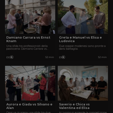
Damiano Carrara vs Ernst
Greta e Manuel vs Elisa e
Knam
Ludovica
Una sfida tra professionisti della
Due coppie modenesi sono pronte a
pasticceria: Damiano Carrara vs
darsi battaglia.
Ernst Knam.
52 min
52 min
E10
E9
Aurora e Giada vs Silvano e
Saverio e Chica vs
Alan
Valentina ed Elisa
Oggi va in scena una sfida tra due
A Livorno si accende la competizione