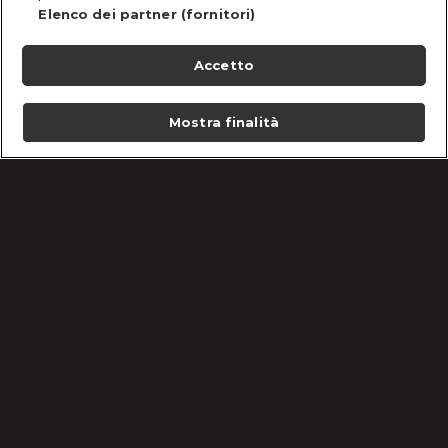
Elenco dei partner (fornitori)
Accetto
Mostra finalità
Home
Programmi
Live
Cerca
Menu
/
Programmi
/
Cortesie Per Gli Ospiti
/
Paolo e Donatello vs Laura e Francesca
Condizioni d'uso
Informativa Privacy
Lavora con noi
Cookie e scelte pubblicitarie
Problemi di ricezione?