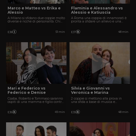
Marco e Matteo vs Erika e
Flaminia e Alessandro vs
Alessio
Alessio e Katiuscia
A Milano si sfidano due coppie molto
A Roma una coppia di innamorati è
diverse e ricche di personalità. Chi
pronta a sfidare un allievo e una
vincerà?
maestra.
51 min
48 min
E38
E37
Mari e Federico vs
Silvia e Giovanni vs
Federico e Denise
Veronica e Marina
Csaba, Roberto e Tommaso saranno
2 coppie si mettono alla prova in
ospiti di una mamma e figlio contro
una sfida a base di musica e
zia e nipote.
creatività.
49 min
48 min
E36
E35