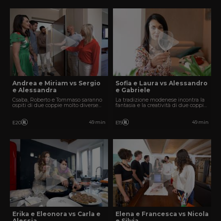
Andrea e Miriam vs Sergio
Sofia e Laura vs Alessandro
e Alessandra
e Gabriele
Csaba, Roberto e Tommaso saranno
La tradizione modenese incontra la
ospiti di due coppie molto diverse
fantasia e la creatività di due coppie
tra loro.
di amici.
49 min
49 min
E20
E19
Erika e Eleonora vs Carla e
Elena e Francesca vs Nicola
Alessia
e Silvia