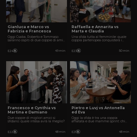
Gianluca e Marco vs
Raffaella e Annarita vs
Fabrizia e Francesca
Marta e Claudia
Oggi Csaba, Roberto e Tommaso
Una sfida tutta al femminile: quale
saranno ospiti di due coppie di amici
coppia partenopea conquisterà i
molto affiatati.
giudici?
49 min
50 min
E24
E23
Francesco e Cynthia vs
Pietro e Luvj vs Antonella
Martina e Damiano
ed Eva
Due coppie di migliori amici si
Oggi la sfida è tra una coppia
sfidano: quale intesa avrà la meglio?
affiatata e due mamme sprint: chi
avrà la meglio?
48 min
48 min
E22
E21