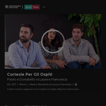
Cortesie Per Gli Ospiti
Paolo e Donatello vs Laura e Francesca
S
21
: E
27
|
49
min
|
Paolo e Donatello vs Laura e Francesca
|
A Salerno due coppie di amici ospitano Csaba, Roberto e Tommaso.