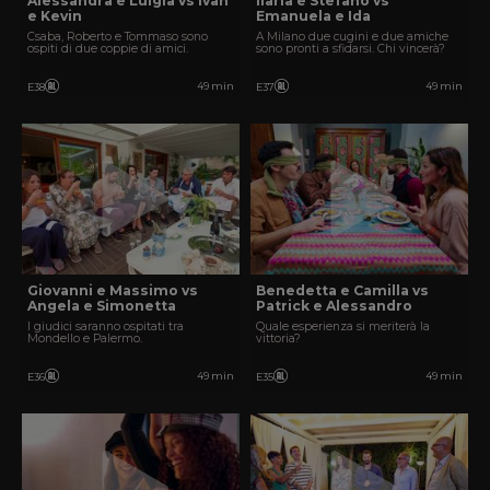
Alessandra e Luigia vs Ivan
Ilaria e Stefano vs
e Kevin
Emanuela e Ida
Csaba, Roberto e Tommaso sono
A Milano due cugini e due amiche
ospiti di due coppie di amici.
sono pronti a sfidarsi. Chi vincerà?
49 min
49 min
E38
E37
Giovanni e Massimo vs
Benedetta e Camilla vs
Angela e Simonetta
Patrick e Alessandro
I giudici saranno ospitati tra
Quale esperienza si meriterà la
Mondello e Palermo.
vittoria?
49 min
49 min
E36
E35