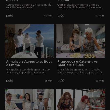
Sorelle contro nonna e nipote: quale
Oggi si sfidano mamma e figlia e
sarà l’intesa vincente?
una coppia di fidanzati: quale intesa
conquisterà i giudici?
49 min
50 min
E18
E17
Annalisa e Augusto vs Rosa
Francesca e Caterina vs
e Emma
Gabriele e Luca
A Napoli si accende la gara tra due
Una sfida tra generazioni: i giudici
coppie agli opposti: chi avrà la
saranno ospiti di due coppie di amici
meglio?
molto diverse tra loro.
51 min
53 min
E16
E15