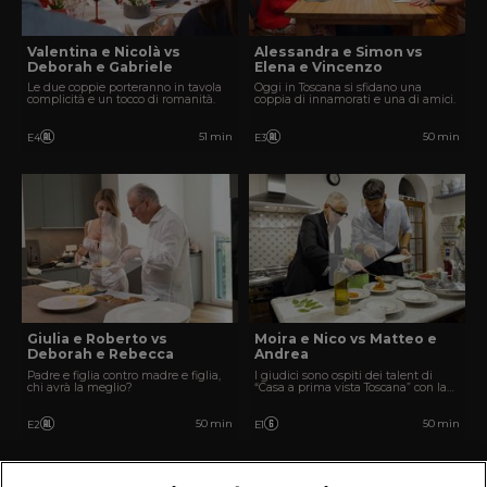
Valentina e Nicolà vs
Alessandra e Simon vs
Deborah e Gabriele
Elena e Vincenzo
Le due coppie porteranno in tavola
Oggi in Toscana si sfidano una
complicità e un tocco di romanità.
coppia di innamorati e una di amici.
51 min
50 min
E4
E3
Giulia e Roberto vs
Moira e Nico vs Matteo e
Deborah e Rebecca
Andrea
Padre e figlia contro madre e figlia,
I giudici sono ospiti dei talent di
chi avrà la meglio?
“Casa a prima vista Toscana” con la
voce del programma Andrea
Pellizzari.
50 min
50 min
E2
E1