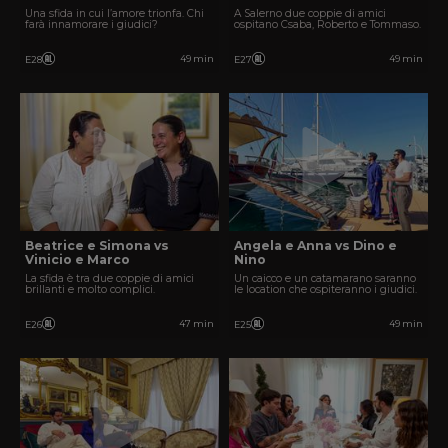
Una sfida in cui l’amore trionfa. Chi
A Salerno due coppie di amici
farà innamorare i giudici?
ospitano Csaba, Roberto e Tommaso.
49 min
49 min
E28
E27
Beatrice e Simona vs
Angela e Anna vs Dino e
Vinicio e Marco
Nino
La sfida è tra due coppie di amici
Un caicco e un catamarano saranno
brillanti e molto complici.
le location che ospiteranno i giudici.
47 min
49 min
E26
E25