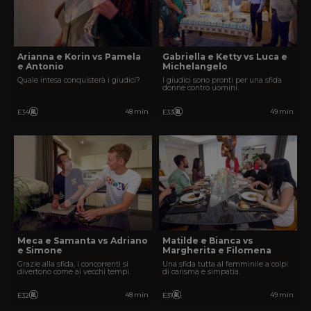
Arianna e Korin vs Pamela
Gabriella e Ketty vs Luca e
e Antonio
Michelangelo
Quale intesa conquisterà i giudici?
I giudici sono pronti per una sfida
donne contro uomini.
48 min
49 min
E34
E33
Meca e Samanta vs Adriano
Matilde e Bianca vs
e Simone
Margherita e Filomena
Grazie alla sfida, i concorrenti si
Una sfida tutta al femminile a colpi
divertono come ai vecchi tempi.
di carisma e simpatia.
48 min
49 min
E32
E31