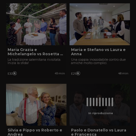
Maria Grazia e
Maria e Stefano vs Laura e
Michelangelo vs Rosetta e
Anna
Giulio
La tradizione salernitana rivisitata.
Una coppia inossidabile contro due
Inizia la sfida!
amiche molto complici.
49 min
48 min
E30
E29
In riproduzione
Silvia e Pippo vs Roberto e
Paolo e Donatello vs Laura
Andrea
e Francesca