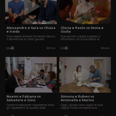
Alessandro e Sara vs Chiara
Gloria e Paolo vs Ilenia e
e Iraida
Giulia
Due coppie diverse ma tenaci danno
Due giovani coppie pugliesi si
il benvenuto ai nostri giudici.
affrontano: chi conquisterà la
vittoria?
50 min
49 min
E34
E33
Noemi e Fabiana vs
Simona e Ruben vs
Salvatore e Gino
Antonella e Marino
Calore e tradizione napoletana sono
Oggi i giudici sono ospiti di due
gli ingredienti di questa sfida.
coppie molto competitive e
perfezioniste.