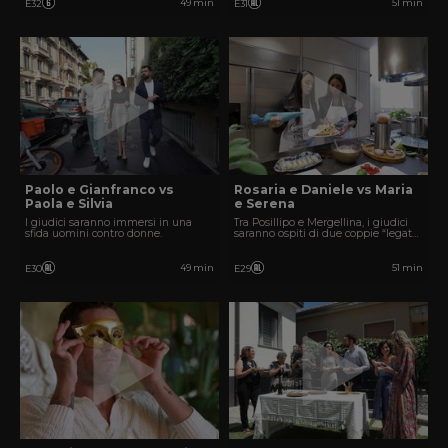
49 min
51 min
E32
E31
Paolo e Gianfranco vs
Rosaria e Daniele vs Maria
Paola e Silvia
e Serena
I giudici saranno immersi in una
Tra Posillipo e Mergellina, i giudici
sfida uomini contro donne.
saranno ospiti di due coppie “legate”
tra loro.
49 min
51 min
E30
E29