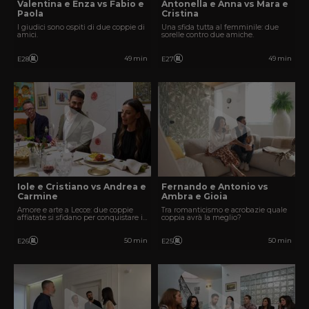
Valentina e Enza vs Fabio e
Antonella e Anna vs Mara e
Paola
Cristina
I giudici sono ospiti di due coppie di
Una sfida tutta al femminile: due
amici.
sorelle contro due amiche.
49 min
49 min
E28
E27
Iole e Cristiano vs Andrea e
Fernando e Antonio vs
Carmine
Ambra e Gioia
Amore e arte a Lecce: due coppie
Tra romanticismo e acrobazie quale
affiatate si sfidano per conquistare i
coppia avrà la meglio?
giudici.
50 min
50 min
E26
E25