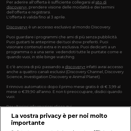
Per aderire all'offerta è sufficiente collegarsi al
sito di
discovery+
, prendere visione delle modalità e dei termini
dell'offerta e registrarsi.
L'offerta è valida fino al 3 aprile.
Discovery+
è un accesso esclusivo al mondo Discovery.
Puoi guardare i programmi che ami di più senza pubblicità.
Puoi gustarti le anteprime dei tuoi show preferiti. Puoi
visionare contenuti extra e in esclusiva. Puoi dedicarti a un
programma o a una serie vedendoti tutte le puntate come e
quando vuoi, in stile binge watching.
E c'è ancora di più: passando a
discovery+
infatti avrai accesso
anche a quattro canali esclusivi (Discovery Channel, Discovery
Science, Investigation Discovery e Animal Planet).
Il rinnovo automatico dopo il primo mese gratis è di € 3,99 al
mese o €39,90 all'anno. E non ti preoccupare, disdici quando
vuoi.
Per ulteriori informazioni clicca
qui
.
La vostra privacy è per noi molto
importante