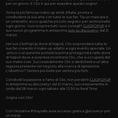
per un giorno. E Clio è qui per esaudire questo sogno!
Torna la più famosa make-up artist d'Italia, pronta a
condividere la sua arte con tutte le sue fan. Tra un mascara e
un ombretto, ecco qualche piccolo segreto per sentirsi belle
ogni giorno. Vuoi scoprire tutti i suoi consigli?
CLIOPOPUP
è il
suo nuovo programma in anteprima
solo su discovery+
dal 21
marzo.
Nel suo ClioPopUp store di Napoli, Clio sorprenderà tutte le
sue fan creando il make-up adatto a ogni evento speciale. Un
amico o un parente porterà la prima protagonista nello store
di Napoli dove a sorpresa incontrerà Clio, che si occuperà del
suo make over. Successivamente Clio si dedicherà a un’altra
ragazza presente nel negozio alla ricerca di ispirazione.
L'obiettivo? Sentirsi più belle per sentirsi più forti.
Condividi la passione e l'arte di Clio, non perderti
CLIOPOPUP
in anteprima su discovery+ dal 21 marzo, successivamente in
onda dal 28 marzo ogni sabato alle 13:50 su Real Time.
Sogna con Clio!
Con l'iniziativa #Staysafe avrai accesso gratis a
d
iscovery+ per
un mese.