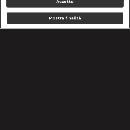
Accetto
Mostra finalità
Home
Programmi
Live
Cerca
Menu
/
Programmi
/
CLIOPOPUP su discovery+!
Condizioni d'uso
Informativa Privacy
Lavora con noi
Cookie e scelte pubblicitarie
Problemi di ricezione?