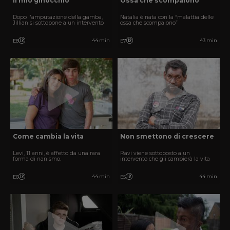
Il mio ginocchio
Ossa che scompaiono
Dopo l'amputazione della gamba,
Natalia è nata con la “malattia delle
Jillian si sottopone a un intervento
ossa che scompaiono”
44 min
43 min
E8
E7
Come cambia la vita
Non smettono di crescere
Levi, 11 anni, è affetto da una rara
Ravi viene sottoposto a un
forma di nanismo.
intervento che gli cambierà la vita
44 min
44 min
E6
E5