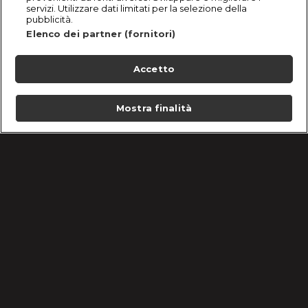
servizi. Utilizzare dati limitati per la selezione della
pubblicità.
Elenco dei partner (fornitori)
Accetto
Mostra finalità
Home
Programmi
Live
Cerca
Menu
/
Programmi
/
Body Bizarre
/
Una sorella
Condizioni d'uso
Informativa Privacy
Lavora con noi
Cookie e scelte pubblicitarie