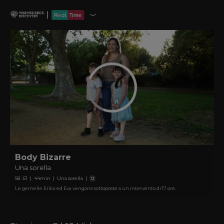
Body Bizarre
Una sorella
S
8
: E
1
|
44
min
|
Una sorella
|
Le gemelle Erika ed Eva vengono sottoposte a un intervento di 17 ore.