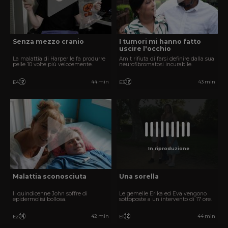
Senza mezzo cranio
I tumori mi hanno fatto
uscire l'occhio
La malattia di Harper le fa produrre
Amit rifiuta di farsi definire dalla sua
pelle 10 volte più velocemente.
neurofibromatosi incurabile.
44 min
43 min
E4
E3
In riproduzione
Malattia sconosciuta
Una sorella
Il quindicenne John soffre di
Le gemelle Erika ed Eva vengono
epidermolisi bollosa.
sottoposte a un intervento di 17 ore.
42 min
44 min
E2
E1