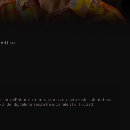
niti
su
 REAL TIME 24 ORE AL GIORNO
ario come la realtà, Real Time è il canale dedicato
tenimento: storie vere, vita reale, talent show, evasione e
one. Guarda Real Time sul canale 31 del digitale terrestre free,
di TivùSat!
AL TIME 24 ORE AL GIORNO