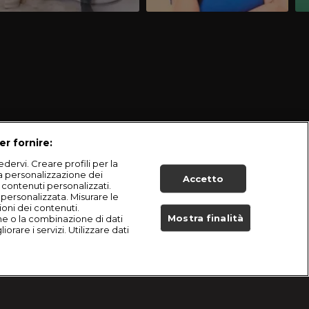
er fornire:
dervi. Creare profili per la
la personalizzazione dei
Accetto
i contenuti personalizzati.
à personalizzata. Misurare le
ioni dei contenuti.
Mostra finalità
he o la combinazione di dati
orare i servizi. Utilizzare dati
Live Now