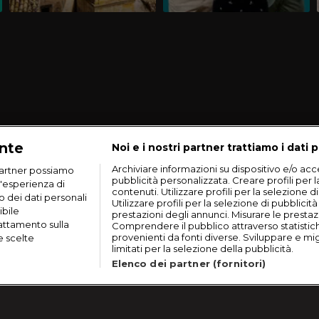
ante
Noi e i nostri partner trattiamo i dati p
Archiviare informazioni su dispositivo e/o acce
artner possiamo
pubblicità personalizzata. Creare profili per 
n'esperienza di
contenuti. Utilizzare profili per la selezione d
o dei dati personali
Utilizzare profili per la selezione di pubblicit
ibile
prestazioni degli annunci. Misurare le prestaz
rattamento sulla
Comprendere il pubblico attraverso statistic
provenienti da fonti diverse. Sviluppare e migli
e scelte
limitati per la selezione della pubblicità.
Elenco dei partner (fornitori)