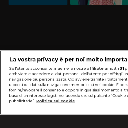
La vostra privacy è per noi molto import
Se l'utente acconsente, insieme le nostre
affiliate
ai nostri
31
p
archiviare e accedere ai dati personali dell'utente per offrirgli u
navigazione più personalizzata. Ciò avviene tramite il trattament
raccolti dai dati sulla navigazione memorizzati nei cookie. È poss
fornire/revocare il consenso e opporsi in qualsiasi momento al t
base di un interesse legittimo facendo clic sul pulsante “Cookie 
pubblicitarie”.
Politica sui cookie