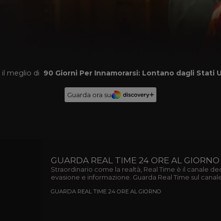
 il meglio di
90 Giorni Per Innamorarsi: Lontano dagli Stati U
Guarda ora su
GUARDA
Straordin
all'intrat
informazi
canale 31 
GUARDA RE