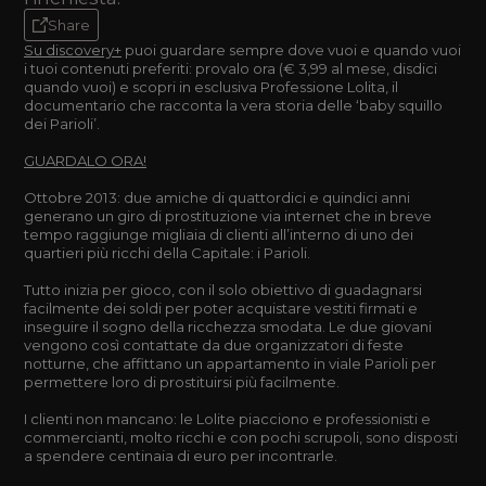
Share
Su discovery+
puoi guardare sempre dove vuoi e quando vuoi
i tuoi contenuti preferiti: provalo ora (€ 3,99 al mese, disdici
quando vuoi) e scopri in esclusiva Professione Lolita, il
documentario che racconta la vera storia delle ‘baby squillo
dei Parioli’.
GUARDALO ORA!
Ottobre 2013: due amiche di quattordici e quindici anni
generano un giro di prostituzione via internet che in breve
tempo raggiunge migliaia di clienti all’interno di uno dei
quartieri più ricchi della Capitale: i Parioli.
Tutto inizia per gioco, con il solo obiettivo di guadagnarsi
facilmente dei soldi per poter acquistare vestiti firmati e
inseguire il sogno della ricchezza smodata. Le due giovani
vengono così contattate da due organizzatori di feste
notturne, che affittano un appartamento in viale Parioli per
permettere loro di prostituirsi più facilmente.
I clienti non mancano: le Lolite piacciono e professionisti e
commercianti, molto ricchi e con pochi scrupoli, sono disposti
a spendere centinaia di euro per incontrarle.