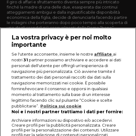
Il giro di affari e sfruttamento diventa sempre più intricato
finché la madre di una delle due, esasperata dai continui
atteggiamenti ambigui e dalla ingiustificabile disponibilità
economica della figlia, decide di denunciarla facendo partire
le indagini che porteranno dopo poco tempo alla scoperta di
uno degli scandali più sconvolgenti della Roma “bene”.
La vostra privacy è per noi molto
importante
Se l'utente acconsente, insieme le nostre
affiliate
ai
nostri
31
partner possiamo archiviare e accedere ai dati
personali dell'utente per offrirgli un'esperienza di
navigazione più personalizzata. Ciò avviene tramite il
trattamento dei dati personali raccolti dai dati sulla
navigazione memorizzati nei cookie. È possibile
fornire/revocare il consenso e opporsi in qualsiasi
momento al trattamento sulla base di un interesse
legittimo facendo clic sul pulsante “Cookie e scelte
pubblicitarie”.
Politica sui cookie
Noi e i nostri partner trattiamo i dati per fornire:
Archiviare informazioni su dispositivo e/o accedervi.
Creare profili per la pubblicità personalizzata. Creare
profili per la personalizzazione dei contenuti. Utilizzare
profili per la selezione di contenuti personalizzati.