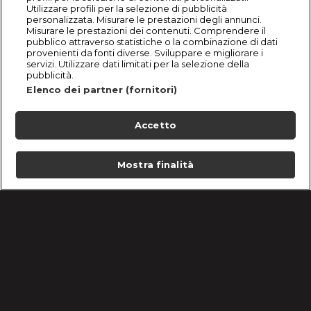
Utilizzare profili per la selezione di pubblicità
personalizzata. Misurare le prestazioni degli annunci.
Misurare le prestazioni dei contenuti. Comprendere il
pubblico attraverso statistiche o la combinazione di dati
provenienti da fonti diverse. Sviluppare e migliorare i
servizi. Utilizzare dati limitati per la selezione della
pubblicità.
Elenco dei partner (fornitori)
Accetto
Mostra finalità
Home
Programmi
Live
Cerca
Menu
/
Professione Lolita: guardalo ora su discovery+
Condizioni d'uso
Informativa Privacy