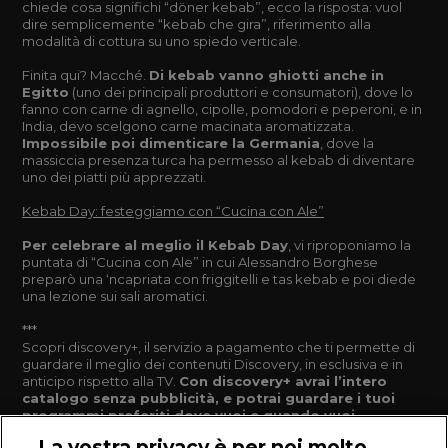
chiede cosa significhi “döner kebab”, ecco la risposta: vuol
dire semplicemente “kebab che gira”, riferimento alla
modalità di cottura su uno spiedo verticale.
Finita qui? Macché.
Di kebab vanno ghiotti anche in
Egitto
(uno dei principali produttori e consumatori), dove lo
fanno con carne di agnello, cipolle, pomodori e peperoni, e in
India, devo scelgono carne macinata aromatizzata.
Impossibile poi dimenticare la Germania
, dove la
massiccia presenza turca ha permesso al kebab di diventare
uno dei piatti più apprezzati.
Kebab Day: festeggiamo con “Cucina con Ale”
Per celebrare al meglio il Kebab Day
, vi riproponiamo la
puntata di “Cucina con Ale” in cui Alessandro Borghese
preparò una ‘ncapriata con friggitelli e tas kebab e poi diede
una lezione sui sali aromatici.
***
Scopri discovery+, il servizio a pagamento che ti permette di
guardare il meglio dei contenuti Discovery, in esclusiva e in
anticipo rispetto alla TV.
Con discovery+ avrai l’intero
catalogo senza pubblicità, e potrai guardare i tuoi
programmi preferiti dove vuoi e quando vuoi
.
La vostra privacy è per noi molto