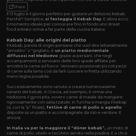
Share
Il 13 luglio è il giorno perfetto per gustarsi un delizioso kebab.
Perché? Semplice,
si festeggia il Kebab Day
. E allora ecco
il momento ideale per conoscere fino in fondo uno street
food entrato ormai a far parte della cucina italiana.
Kebab Day: alle origini del piatto
Il kebab, parola di origini persiane che vuol dire letteralmente
“arrostito” o “grigliato, è
un piatto mediorientale
diffusosi nel Medioevo
grazie ai persiani, che negli
accampamenti si servivano delle loro spade affilate per
arrostire la carne sul fuoco. Venivano posizionati piccoli pezzi
di carne sulla lama così da farli cuocere in fretta utilizzando
meno legna possibile.
Successivamente sono venute a crearsi numerosissime
varianti del kebab. In Grecia, ad esempio, è ormai una
tradizione il gyros pita, ovvero carne di maiale da mangiare
rigorosamente con salsa tzatziki. In Turchia si mangia il kebap
(sì, con la “p” finale),
fettine di carne di pollo o agnello
disposte su un piatto e accompagnate da riso e verdure. E
ancora.
In Italia va per la maggiore il “döner kebab”,
un misto di
carne di pollo, vitello e tacchino servito nella piadina. E a chi si