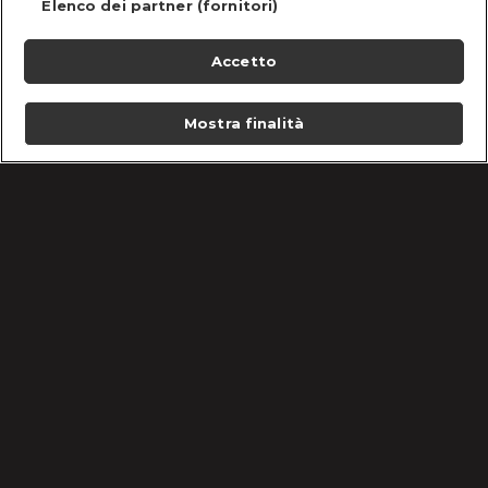
Elenco dei partner (fornitori)
Accetto
Mostra finalità
Home
Programmi
Live
Cerca
Menu
/
Novità
/
Kebab Day: festeggiamo con Alessandro Borghese!
Condizioni d'uso
Informativa Privacy
Lavora con noi
Cookie e scelte pubblicitarie
Problemi di ricezione?