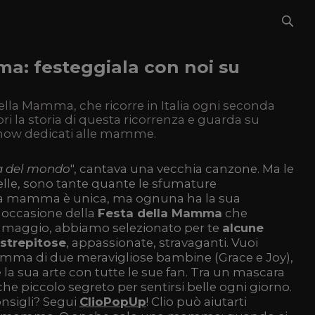
a: festeggiala con noi su
ella Mamma, che ricorre in Italia ogni seconda
 la storia di questa ricorrenza e guarda su
show dedicati alle mamme.
a del mondo
", cantava una vecchia canzone. Ma le
e, sono tante quante le sfumature
 La mamma è unica, ma ognuna ha la sua
n occasione della
Festa della Mamma
che
'8 maggio, abbiamo selezionato per te
alcune
strepitose
, appassionate, stravaganti. Vuoi
amma di due meravigliose bambine (Grace e Joy),
la sua arte con tutte le sue fan. Tra un mascara
e piccolo segreto per sentirsi belle ogni giorno.
consigli? Segui
ClioPopUp
! Clio può aiutarti