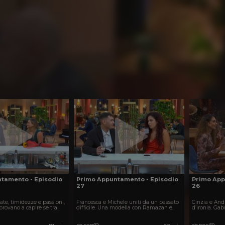
tamento - Episodio
Primo Appuntamento - Episodio
Primo App
27
26
sate, timidezze e passioni,
Francesca e Michele uniti da un passato
Cinzia e Andr
provano a capire se tra
difficile. Una modella con Ramazan e
d’ironia. Gabr
 l’amore in incontri ricchi
due uomini dal passato travagliato sono
Moreno cerca
in cerca d’amore.
Carlo incontr