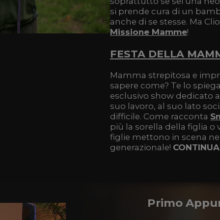
soprattutto se sei una 
si prende cura di un bambi
anche di se stesse. Ma Clio
Missione Mamme
!
FESTA DELLA MAMM
Mamma strepitosa e impren
sapere come? Te lo spieg
esclusivo show dedicato all
suo lavoro, al suo lato soc
difficile. Come racconta
S
più la sorella della figlia
figlie mettono in scena ne
generazionale!
CONTINUA
Primo Appun