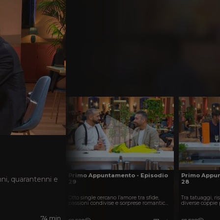
Primo Appuntamento - Episodio
Primo Appun
nni, quarantenni e
29
28
Otto single cercano l’amore tra sfide,
Tra tatuaggi, ri
passioni condivise e sorprese romantiche
diverse coppie 
in un ristorante speciale.
loro può nascere
di sorprese.
74 min