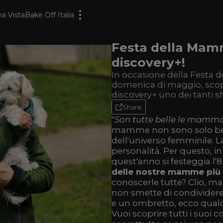
a Vista
Bake Off Italia
Festa della Mamm
discovery+!
In occasione della Festa d
domenica di maggio, scopri
discovery+ uno dei tanti 
Share
"
Son tutte belle le mamm
mamme non sono solo bell
dell'universo femminile.
personalità. Per questo, i
quest'anno si festeggia l
delle nostre mamme più 
conoscerle tutte? Clio, m
non smette di condividere 
e un ombretto, ecco qualch
Vuoi scoprire tutti i suoi 