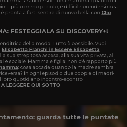
neomamma. O anche solo una mamma: quando ci
no, più o meno piccolo, è difficile prendersi cura
 è pronta a farti sentire di nuovo bella con
Clio
A: FESTEGGIALA SU DISCOVERY+!
ditrice della moda. Tutto è possibile. Vuoi
a
Elisabetta Franchi in Essere Elisabetta
,
a sua strepitosa ascesa, alla sua vita privata, al
ial e sociale. Mamma e figlia: non c'è rapporto più
mamma
: cosa accade quando la madre sembra
 o viceversa? In ogni episodio due coppie di madri-
l loro quotidiano incontro-scontro
 A LEGGERE QUI SOTTO
tamento: guarda tutte le puntate