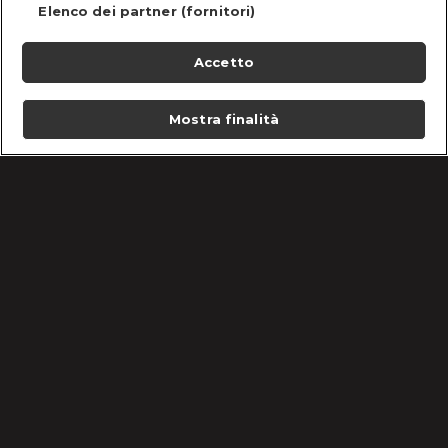
Elenco dei partner (fornitori)
Accetto
Mostra finalità
Home
Programmi
Live
Cerca
Menu
/
Matrimonio A Prima Vista Italia
Condizioni d'uso
Informativa Privacy
Lavora con noi
Cookie e scelte pubblicitarie
Problemi di ricezione?