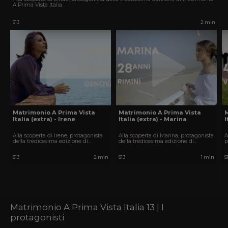
A Prima Vista Italia.
S13
2 min
Matrimonio A Prima Vista
Matrimonio A Prima Vista
Italia (extra) - Irene
Italia (extra) - Marina
I
Alla scoperta di Irene, protagonista
Alla scoperta di Marina, protagonista
A
della tredicesima edizione di
della tredicesima edizione di
p
Matrimonio A Prima Vista Italia.
Matrimonio A Prima Vista Italia.
e
V
S13
2 min
S13
1 min
S
Matrimonio A Prima Vista Italia 13 | I
protagonisti