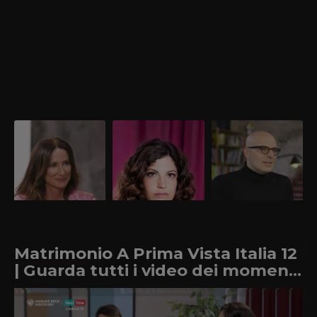
Nada Loffredi |
Giulia Davanzante |
Andrea Favaretto |
Sessuologa
Psicologa
Esperto di
comunicazione
Alla scoperta della
Ecco chi è Giulia
Alla scoperta dell'esperto
sessuologa e conduttrice
Davanzante, psicologa di
di comunicazione di
di Matrimonio A Prima
Matrimonio A Prima
Matrimonio A Prima
Vista Italia.
Vista Italia. Scopri la
Vista Italia.
carriera, le curiosità e la
vita privata.
Matrimonio A Prima Vista Italia 12
| Guarda tutti i video dei momenti
più belli