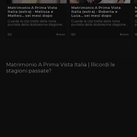
Matrimonio A Prima Vista
Matrimonio A Prima Vista
Italia (extra) - Melissa e
Italia (extra) - Roberta e
I
Matteo... sei mesi dopo
Luca... sei mesi dopo
d
Guarda la clip tratta dalla nona
Guarda la clip tratta dalla nona
G
puntata della dodicesima stagione
puntata della dodicesima stagione
p
di Matrimonio A Prima Vista Italia.
di Matrimonio A Prima Vista Italia.
d
S12
8 min
S12
8 min
S
Matrimonio A Prima Vista Italia | Ricordi le
stagioni passate?