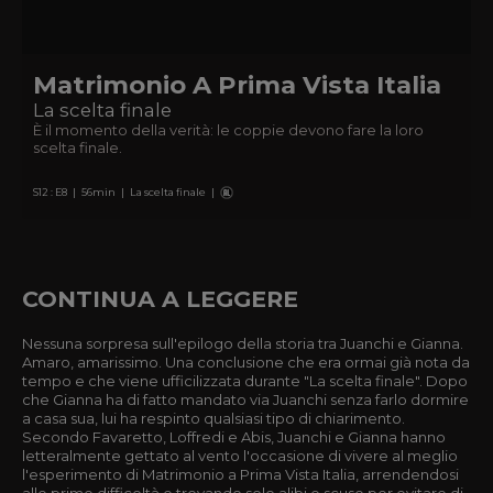
Matrimonio A Prima Vista Italia
La scelta finale
È il momento della verità: le coppie devono fare la loro
scelta finale.
S
12
: E
8
|
56
min
|
La scelta finale
|
CONTINUA A LEGGERE
Nessuna sorpresa sull'epilogo della storia tra Juanchi e Gianna.
Amaro, amarissimo. Una conclusione che era ormai già nota da
tempo e che viene ufficilizzata durante "La scelta finale". Dopo
che Gianna ha di fatto mandato via Juanchi senza farlo dormire
a casa sua, lui ha respinto qualsiasi tipo di chiarimento.
Secondo Favaretto, Loffredi e Abis, Juanchi e Gianna hanno
letteralmente gettato al vento l'occasione di vivere al meglio
l'esperimento di Matrimonio a Prima Vista Italia, arrendendosi
alle prime difficoltà e trovando solo alibi e scuse per evitare di