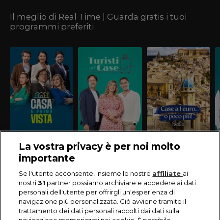
Il meglio di Real Time | Guarda gratis i tuoi
programmi preferiti
La vostra privacy è per noi molto
importante
Se l'utente acconsente, insieme le nostre
affiliate
ai
nostri
31
partner possiamo archiviare e accedere ai dati
personali dell'utente per offrirgli un'esperienza di
navigazione più personalizzata. Ciò avviene tramite il
trattamento dei dati personali raccolti dai dati sulla