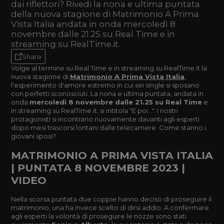
dai riflettori? Rivedi la nona e ultima puntata
della nuova stagione di Matrimonio A Prima
Vista Italia andata in onda mercoledì 8
novembre dalle 21.25 su Real Time e in
streaming su RealTime.it.
Share
Volge al termine su Real Time e in streaming su RealTime.it la
nuova stagione di
Matrimonio A Prima Vista Italia
,
l'esperimento d'amore estremo in cui sei single si sposano
con perfetti sconosciuti. La nona e ultima puntata, andata in
onda
mercoledì 8 novembre dalle 21.25 su Real Time
e
in streaming su RealTime.it, si intitola "E poi...". I nostri
protagonisti si incontrano nuovamente davanti agli esperti
dopo mesi trascorsi lontani dalle telecamere. Come stanno i
giovani sposi?
MATRIMONIO A PRIMA VISTA ITALIA
| PUNTATA 8 NOVEMBRE 2023 |
VIDEO
Nella scorsa puntata due coppie hanno deciso di proseguire il
matrimonio, una ha invece scelto di dirsi addio. A confermare
agli esperti la volontà di proseguire le nozze sono stati