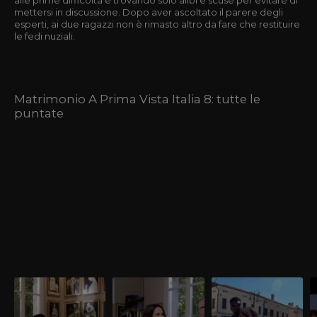
mettersi in discussione. Dopo aver ascoltato il parere degli
esperti, ai due ragazzi non è rimasto altro da fare che restituire
le fedi nuziali.
Matrimonio A Prima Vista Italia 8: tutte le
puntate
E poi...
La scelta finale
La scelta si avvicina
L