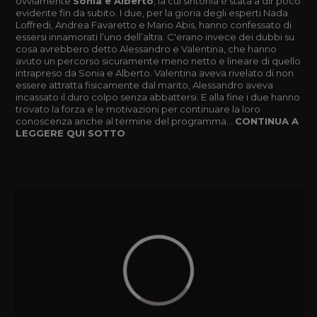
ovviamente
Sonia e Alberto
, la cui sintonia è stata a dir poco
evidente fin da subito. I due, per la gioria degli esperti Nada
Loffredi, Andrea Favaretto e Mario Abis, hanno confessato di
essersi innamorati l’uno dell’altra. C'erano invece dei dubbi su
cosa avrebbero detto Alessandro e Valentina, che hanno
avuto un percorso sicuramente meno netto e lineare di quello
intrapreso da Sonia e Alberto. Valentina aveva rivelato di non
essere attratta fisicamente dal marito, Alessandro aveva
incassato il duro colpo senza abbattersi. E alla fine i due hanno
trovato la forza e le motivazioni per continuare la loro
conoscenza anche al termine del programma...
CONTINUA A
LEGGERE QUI SOTTO