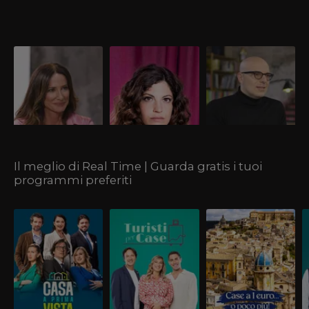
Nada Loffredi |
Giulia Davanzante |
Andrea Favaretto |
Sessuologa
Psicologa
Esperto di
comunicazione
Alla scoperta della
Ecco chi è Giulia
Alla scoperta dell'esperto
sessuologa e conduttrice
Davanzante, psicologa di
di comunicazione di
di Matrimonio A Prima
Matrimonio A Prima
Matrimonio A Prima
Vista Italia.
Vista Italia. Scopri la
Vista Italia.
carriera, le curiosità e la
vita privata.
Il meglio di Real Time | Guarda gratis i tuoi
programmi preferiti