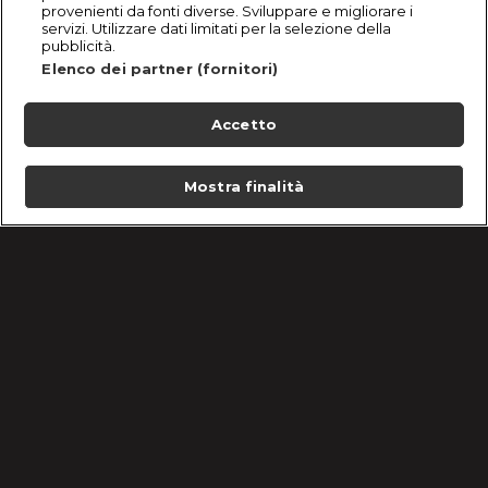
provenienti da fonti diverse. Sviluppare e migliorare i
servizi. Utilizzare dati limitati per la selezione della
pubblicità.
Elenco dei partner (fornitori)
Accetto
Mostra finalità
Home
Programmi
Live
Cerca
Menu
/
Matrimonio A Prima Vista Italia | Puntata 4 febbraio
2026
Condizioni d'uso
Informativa Privacy
Lavora con noi
Cookie e scelte pubblicitarie