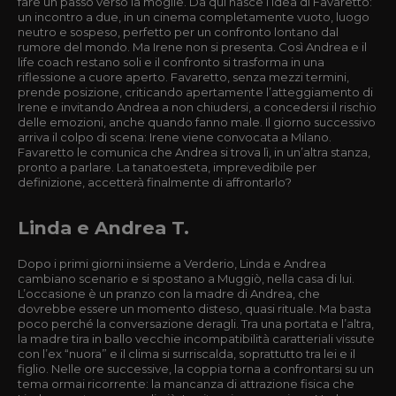
fare un passo verso la moglie. Da qui nasce l’idea di Favaretto:
un incontro a due, in un cinema completamente vuoto, luogo
neutro e sospeso, perfetto per un confronto lontano dal
rumore del mondo. Ma Irene non si presenta. Così Andrea e il
life coach restano soli e il confronto si trasforma in una
riflessione a cuore aperto. Favaretto, senza mezzi termini,
prende posizione, criticando apertamente l’atteggiamento di
Irene e invitando Andrea a non chiudersi, a concedersi il rischio
delle emozioni, anche quando fanno male. Il giorno successivo
arriva il colpo di scena: Irene viene convocata a Milano.
Favaretto le comunica che Andrea si trova lì, in un’altra stanza,
pronto a parlare. La tanatoesteta, imprevedibile per
definizione, accetterà finalmente di affrontarlo?
Linda e Andrea T.
Dopo i primi giorni insieme a Verderio, Linda e Andrea
cambiano scenario e si spostano a Muggiò, nella casa di lui.
L’occasione è un pranzo con la madre di Andrea, che
dovrebbe essere un momento disteso, quasi rituale. Ma basta
poco perché la conversazione deragli. Tra una portata e l’altra,
la madre tira in ballo vecchie incompatibilità caratteriali vissute
con l’ex “nuora” e il clima si surriscalda, soprattutto tra lei e il
figlio. Nelle ore successive, la coppia torna a confrontarsi su un
tema ormai ricorrente: la mancanza di attrazione fisica che