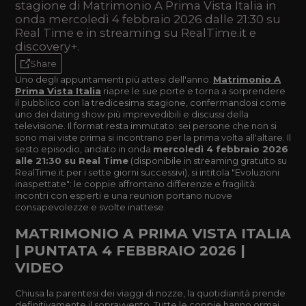
stagione di Matrimonio A Prima Vista Italia in
onda mercoledì 4 febbraio 2026 dalle 21:30 su
Real Time e in streaming su RealTime.it e
discovery+.
Share
Uno degli appuntamenti più attesi dell'anno.
Matrimonio A
Prima Vista Italia
riapre le sue porte e torna a sorprendere
il pubblico con la tredicesima stagione, confermandosi come
uno dei dating show più imprevedibili e discussi della
televisione. Il format resta immutato: sei persone che non si
sono mai viste prima si incontrano per la prima volta all'altare. Il
sesto episodio, andato in onda
mercoledì 4 febbraio 2026
alle 21:30 su Real Time
(disponibile in streaming gratuito su
RealTime.it per i sette giorni successivi), si intitola "Evoluzioni
inaspettate": le coppie affrontano differenze e fragilità:
incontri con esperti e una reunion portano nuove
consapevolezze e svolte inattese.
MATRIMONIO A PRIMA VISTA ITALIA
| PUNTATA 4 FEBBRAIO 2026 |
VIDEO
Chiusa la parentesi dei viaggi di nozze, la quotidianità prende
definitivamente il sopravvento. Tutte le coppie hanno ormai