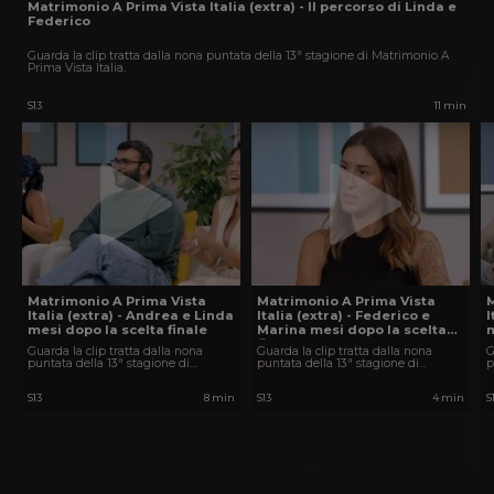
Matrimonio A Prima Vista Italia (extra) - Il percorso di Linda e
Federico
Guarda la clip tratta dalla nona puntata della 13ª stagione di Matrimonio A
Prima Vista Italia.
S13
11 min
Matrimonio A Prima Vista
Matrimonio A Prima Vista
Italia (extra) - Andrea e Linda
Italia (extra) - Federico e
I
mesi dopo la scelta finale
Marina mesi dopo la scelta
m
finale
Guarda la clip tratta dalla nona
Guarda la clip tratta dalla nona
G
puntata della 13ª stagione di
puntata della 13ª stagione di
p
Matrimonio A Prima Vista Italia.
Matrimonio A Prima Vista Italia.
M
S13
8 min
S13
4 min
S