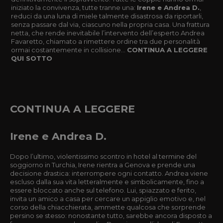
iniziato la convivenza, tutte tranne una:
Irene e Andrea D.
,
reduci da una luna di miele talmente disastrosa da riportarli,
senza passare dal via, ciascuno nella propria casa. Una frattura
netta, che rende inevitabile l’intervento dell’esperto Andrea
Favaretto, chiamato a rimettere ordine tra due personalità
ormai costantemente in collisione...
CONTINUA A LEGGERE
QUI SOTTO
CONTINUA A LEGGERE
Irene e Andrea D.
Dopo l’ultimo, violentissimo scontro in hotel al termine del
soggiorno in Turchia, Irene rientra a Genova e prende una
decisione drastica: interrompere ogni contatto. Andrea viene
escluso dalla sua vita letteralmente e simbolicamente, fino a
essere bloccato anche sul telefono. Lui, spiazzato e ferito,
invita un amico a casa per cercare un appiglio emotivo e, nel
corso della chiacchierata, ammette qualcosa che sorprende
persino se stesso: nonostante tutto, sarebbe ancora disposto a