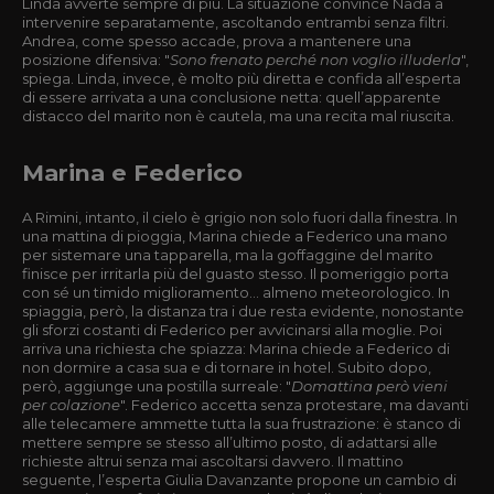
Linda avverte sempre di più. La situazione convince Nada a
intervenire separatamente, ascoltando entrambi senza filtri.
Andrea, come spesso accade, prova a mantenere una
posizione difensiva: "
Sono frenato perché non voglio illuderla
",
spiega. Linda, invece, è molto più diretta e confida all’esperta
di essere arrivata a una conclusione netta: quell’apparente
distacco del marito non è cautela, ma una recita mal riuscita.
Marina e Federico
A Rimini, intanto, il cielo è grigio non solo fuori dalla finestra. In
una mattina di pioggia, Marina chiede a Federico una mano
per sistemare una tapparella, ma la goffaggine del marito
finisce per irritarla più del guasto stesso. Il pomeriggio porta
con sé un timido miglioramento… almeno meteorologico. In
spiaggia, però, la distanza tra i due resta evidente, nonostante
gli sforzi costanti di Federico per avvicinarsi alla moglie. Poi
arriva una richiesta che spiazza: Marina chiede a Federico di
non dormire a casa sua e di tornare in hotel. Subito dopo,
però, aggiunge una postilla surreale: "
Domattina però vieni
per colazione
". Federico accetta senza protestare, ma davanti
alle telecamere ammette tutta la sua frustrazione: è stanco di
mettere sempre se stesso all’ultimo posto, di adattarsi alle
richieste altrui senza mai ascoltarsi davvero. Il mattino
seguente, l’esperta Giulia Davanzante propone un cambio di