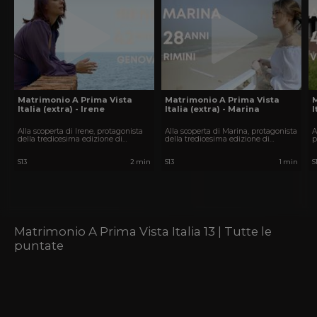
Matrimonio A Prima Vista
Matrimonio A Prima Vista
Italia (extra) - Irene
Italia (extra) - Marina
I
Alla scoperta di Irene, protagonista
Alla scoperta di Marina, protagonista
A
della tredicesima edizione di
della tredicesima edizione di
p
Matrimonio A Prima Vista Italia.
Matrimonio A Prima Vista Italia.
e
V
S13
2 min
S13
1 min
S
Matrimonio A Prima Vista Italia 13 | Tutte le
puntate