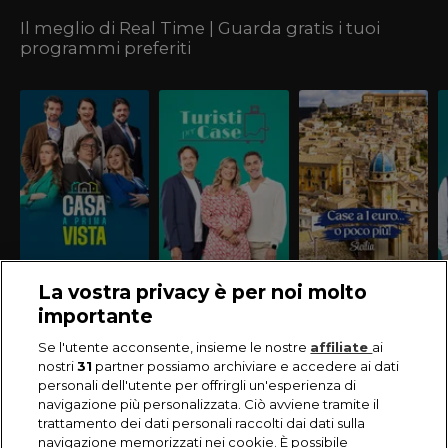
Il meglio di Real Time | Guarda gratis i tuoi
programmi preferiti
La vostra privacy è per noi molto
importante
Se l'utente acconsente, insieme le nostre
affiliate
ai
nostri
31
partner possiamo archiviare e accedere ai dati
personali dell'utente per offrirgli un'esperienza di
navigazione più personalizzata. Ciò avviene tramite il
trattamento dei dati personali raccolti dai dati sulla
navigazione memorizzati nei cookie. È possibile