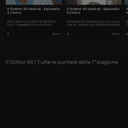
Il Dottor Alì (extra) - Episodio
Il Dottor Alì (extra) - Episodio
I
2 | Intro
3 | Intro
4
Nazli cerca di aiutare Ali dentro e
Cercando di adattarsi alla sua nuova
B
fuori l'ospedale, al contrario di
vita, Ali impara una dolorosa lezione.
T
un'altra persona.
d
S1
8 min
S1
8 min
S
Il Dottor Alì | Tutte le puntate della 1ª stagione