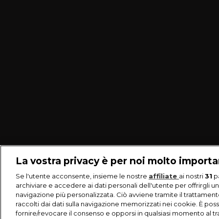
La vostra privacy è per noi molto import
Se l'utente acconsente, insieme le nostre
affiliate
ai nostri
31
p
archiviare e accedere ai dati personali dell'utente per offrirgli u
navigazione più personalizzata. Ciò avviene tramite il trattament
raccolti dai dati sulla navigazione memorizzati nei cookie. È poss
fornire/revocare il consenso e opporsi in qualsiasi momento al t