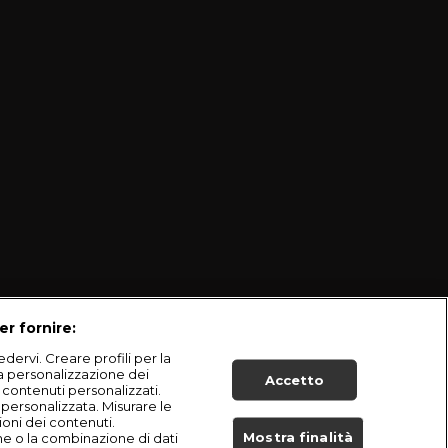
er fornire:
dervi. Creare profili per la
la personalizzazione dei
Accetto
i contenuti personalizzati.
à personalizzata. Misurare le
ioni dei contenuti.
Mostra finalità
he o la combinazione di dati