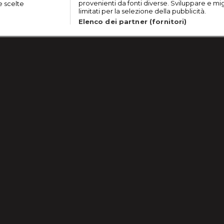
provenienti da fonti diverse. Sviluppare e migli
e scelte
limitati per la selezione della pubblicità.
Elenco dei partner (fornitori)
Lavora con noi
Cookie e scelte pubblicitarie