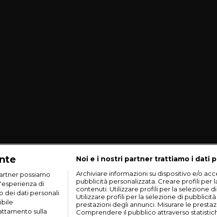
ante
Noi e i nostri partner trattiamo i dati p
Archiviare informazioni su dispositivo e/o acce
artner possiamo
pubblicità personalizzata. Creare profili per 
n'esperienza di
contenuti. Utilizzare profili per la selezione d
o dei dati personali
Utilizzare profili per la selezione di pubblicit
ibile
prestazioni degli annunci. Misurare le prestaz
rattamento sulla
Comprendere il pubblico attraverso statistic