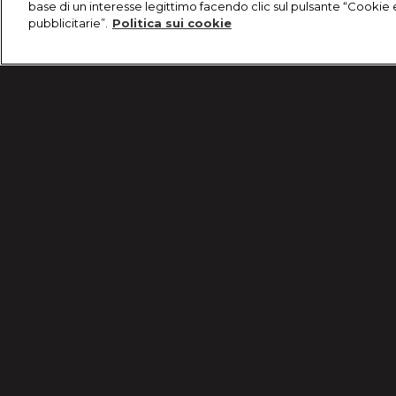
base di un interesse legittimo facendo clic sul pulsante “Cookie 
pubblicitarie”.
Politica sui cookie
/
Not Found
Condizioni d'uso
Informativa Privacy
© 2025 Discovery Italia Srl Tutti i diritti riservati P.IVA 04501580965