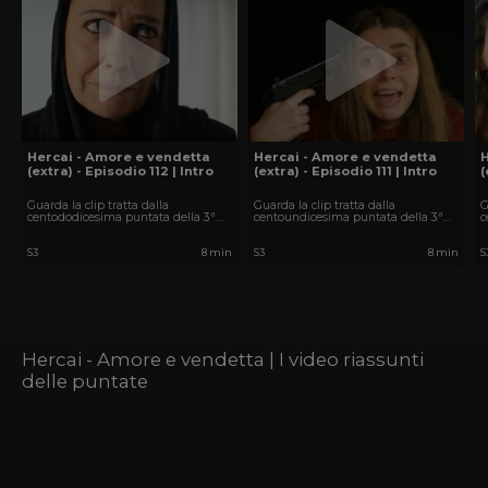
Hercai - Amore e vendetta
Hercai - Amore e vendetta
(extra) - Episodio 112 | Intro
(extra) - Episodio 111 | Intro
(
Guarda la clip tratta dalla
Guarda la clip tratta dalla
G
centododicesima puntata della 3ª
centoundicesima puntata della 3ª
c
stagione di Hercai - Amore e
stagione di Hercai - Amore e
s
vendetta.
vendetta.
v
S3
8 min
S3
8 min
S
Hercai - Amore e vendetta | I video riassunti
delle puntate