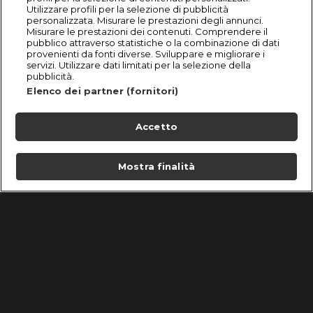
Utilizzare profili per la selezione di pubblicità
personalizzata. Misurare le prestazioni degli annunci.
Misurare le prestazioni dei contenuti. Comprendere il
pubblico attraverso statistiche o la combinazione di dati
provenienti da fonti diverse. Sviluppare e migliorare i
servizi. Utilizzare dati limitati per la selezione della
pubblicità.
Elenco dei partner (fornitori)
Accetto
Mostra finalità
Home
Programmi
Live
Cerca
Menu
/
Hercai - Amore e vendetta - Episodi 30 dicembre
2024
Condizioni d'uso
Informativa Privacy