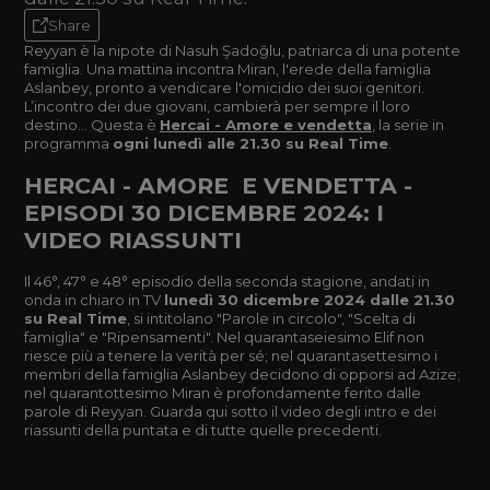
Share
Reyyan è la nipote di Nasuh Şadoğlu, patriarca di una potente
famiglia. Una mattina incontra Miran, l'erede della famiglia
Aslanbey, pronto a vendicare l'omicidio dei suoi genitori.
L’incontro dei due giovani, cambierà per sempre il loro
destino... Questa è
Hercai - Amore e vendetta
, la serie in
programma
ogni lunedì alle 21.30 su Real Time
.
HERCAI - AMORE E VENDETTA -
EPISODI 30 DICEMBRE 2024: I
VIDEO RIASSUNTI
Il 46°, 47° e 48° episodio della seconda stagione, andati in
onda in chiaro in TV
lunedì 30 dicembre 2024 dalle 21.30
su Real Time
, si intitolano "Parole in circolo", "Scelta di
famiglia" e "Ripensamenti". Nel quarantaseiesimo Elif non
riesce più a tenere la verità per sé; nel quarantasettesimo i
membri della famiglia Aslanbey decidono di opporsi ad Azize;
nel quarantottesimo Miran è profondamente ferito dalle
parole di Reyyan. Guarda qui sotto il video degli intro e dei
riassunti della puntata e di tutte quelle precedenti.