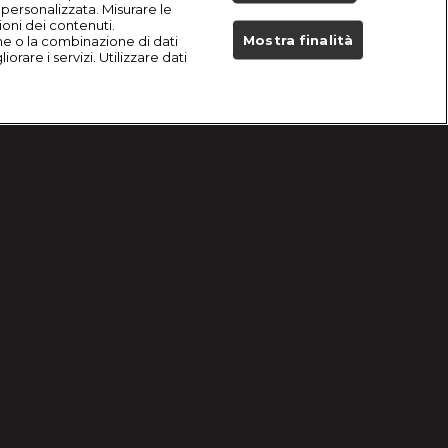
à personalizzata. Misurare le
ioni dei contenuti.
Mostra finalità
he o la combinazione di dati
orare i servizi. Utilizzare dati
Live Now
Problemi di ricezione?