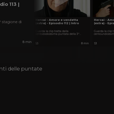
io 113 |
Hercai - Amore e vendetta
Hercai - Am
ª stagione di
(extra) - Episodio 112 | Intro
(extra) - Epis
Guarda la clip tratta dalla
Guarda la clip t
centododicesima puntata della 3ª
centoundicesim
stagione di Hercai - Amore e vendetta.
stagione di Her
8 min
S3
8 min
S3
nti delle puntate