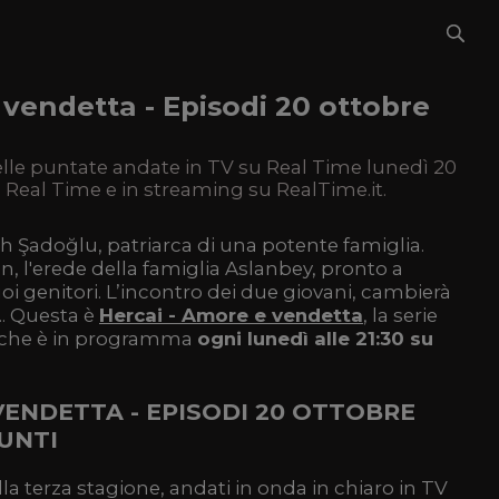
 vendetta - Episodi 20 ottobre
elle puntate andate in TV su Real Time lunedì 20
u Real Time e in streaming su RealTime.it.
h Şadoğlu, patriarca di una potente famiglia.
, l'erede della famiglia Aslanbey, pronto a
oi genitori. L’incontro dei due giovani, cambierà
.. Questa è
Hercai - Amore e vendetta
, la serie
e che è in programma
ogni lunedì alle 21:30 su
VENDETTA - EPISODI 20 OTTOBRE
SUNTI
ella terza stagione, andati in onda in chiaro in TV