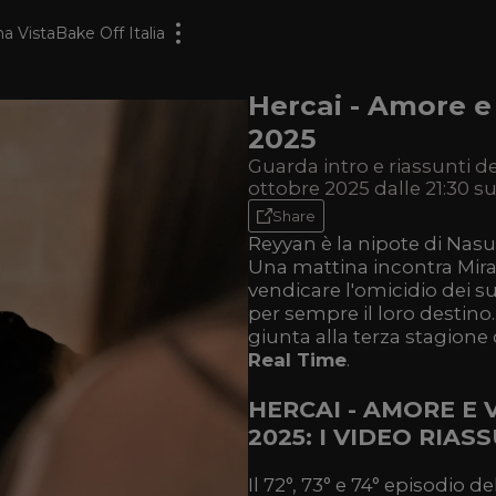
a Vista
Bake Off Italia
Hercai - Amore e
2025
Guarda intro e riassunti d
ottobre 2025 dalle 21:30 s
Share
Reyyan è la nipote di Nasu
Una mattina incontra Miran
vendicare l'omicidio dei su
per sempre il loro destino.
giunta alla terza stagion
Real Time
.
HERCAI - AMORE E 
2025: I VIDEO RIAS
Il 72°, 73° e 74° episodio d