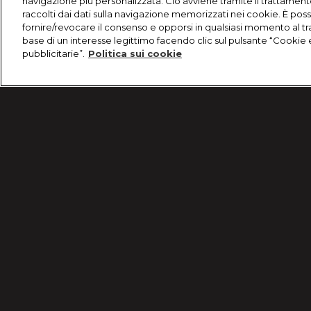
navigazione più personalizzata. Ciò avviene tramite il trattament
raccolti dai dati sulla navigazione memorizzati nei cookie. È poss
fornire/revocare il consenso e opporsi in qualsiasi momento al t
base di un interesse legittimo facendo clic sul pulsante “Cookie 
pubblicitarie”.
Politica sui cookie
/
Hercai - Amore e vendetta - Episodi 20 ottobre 20
Condizioni d'uso
Informativa Privacy
© 2025 Discovery Italia Srl Tutti i diritti riservati P.IVA 04501580965