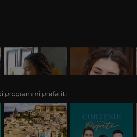
Hercai - Amore e vendetta -
Hercai - Amore e vendetta -
Episodi 5 gennaio 2026
Episodi 29 dicembre 2025
Guarda intro e riassunti delle puntate
Guarda intro e riassunti delle puntate
andate in TV su Real Time lunedì 5
andate in TV su Real Time lunedì 29
gennaio 2026 dalle 21:30 su Real Time e
dicembre 2025 dalle 21:30 su Real Time
in streaming su RealTime.it.
e in streaming su RealTime.it.
uoi programmi preferiti