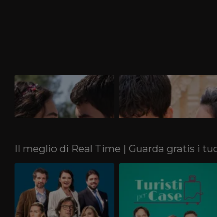
Hercai - Amore e vendetta -
Hercai - Amore e vendetta -
Episodi 19 gennaio 2026
Episodi 12 gennaio 2026
Guarda intro e riassunti delle puntate
Guarda intro e riassunti delle puntate
andate in TV su Real Time lunedì 19
andate in TV su Real Time lunedì 12
gennaio 2026 dalle 21:30 su Real Time e
gennaio 2026 dalle 21:30 su Real Time e
in streaming su RealTime.it.
in streaming su RealTime.it.
Il meglio di Real Time | Guarda gratis i t