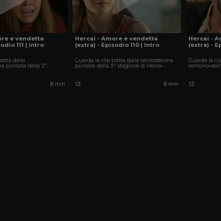
ore e vendetta
Hercai - Amore e vendetta
Hercai - 
odio 111 | Intro
(extra) - Episodio 110 | Intro
(extra) - E
ratta dalla
Guarda la clip tratta dalla centodecima
Guarda la cli
a puntata della 3ª
puntata della 3ª stagione di Hercai -
centonovesim
cai - Amore e vendetta.
Amore e vendetta.
stagione di 
8 min
S3
8 min
S3