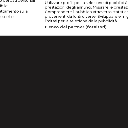
o dei dati personali
Utilizzare profili per la selezione di pubblicit
ibile
prestazioni degli annunci. Misurare le prestaz
rattamento sulla
Comprendere il pubblico attraverso statistic
provenienti da fonti diverse. Sviluppare e migli
e scelte
limitati per la selezione della pubblicità.
Elenco dei partner (fornitori)
25
Lavora con noi
Cookie e scelte pubblicitarie