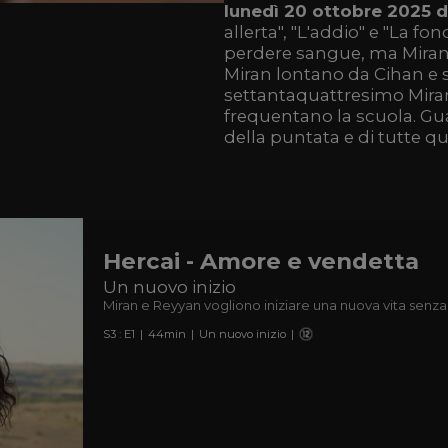
lunedì 20 ottobre 2025 d
allerta", "L'addio" e "La f
perdere sangue, ma Miran 
Miran lontano da Cihan e s
settantaquattresimo Mira
frequentano la scuola. Guar
della puntata e di tutte q
Hercai - Amore e vendetta
Un nuovo inizio
Miran e Reyyan vogliono iniziare una nuova vita senza
S
3
: E
1
|
44
min
|
Un nuovo inizio
|