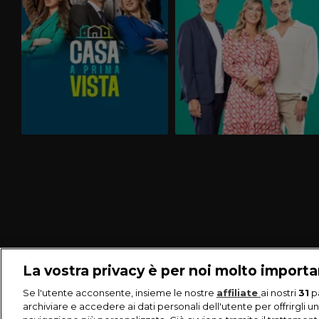
La vostra privacy è per noi molto import
Se l'utente acconsente, insieme le nostre
affiliate
ai nostri
31
p
archiviare e accedere ai dati personali dell'utente per offrirgli u