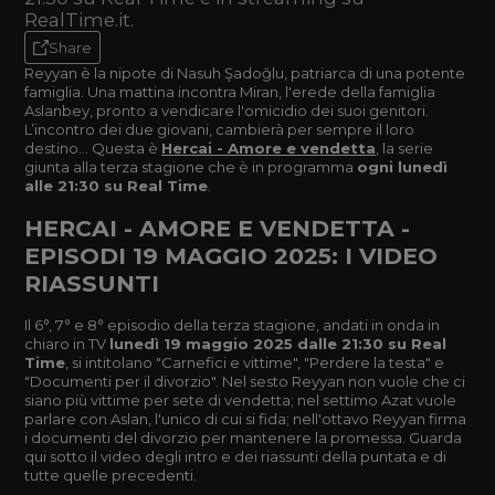
RealTime.it.
Share
Reyyan è la nipote di Nasuh Şadoğlu, patriarca di una potente
famiglia. Una mattina incontra Miran, l'erede della famiglia
Aslanbey, pronto a vendicare l'omicidio dei suoi genitori.
L’incontro dei due giovani, cambierà per sempre il loro
destino... Questa è
Hercai - Amore e vendetta
, la serie
giunta alla terza stagione che è in programma
ogni lunedì
alle 21:30 su Real Time
.
HERCAI - AMORE E VENDETTA -
EPISODI 19 MAGGIO 2025: I VIDEO
RIASSUNTI
Il 6°, 7° e 8° episodio della terza stagione, andati in onda in
chiaro in TV
lunedì 19 maggio 2025 dalle 21:30 su Real
Time
, si intitolano "Carnefici e vittime", "Perdere la testa" e
"Documenti per il divorzio". Nel sesto Reyyan non vuole che ci
siano più vittime per sete di vendetta; nel settimo Azat vuole
parlare con Aslan, l'unico di cui si fida; nell'ottavo Reyyan firma
i documenti del divorzio per mantenere la promessa. Guarda
qui sotto il video degli intro e dei riassunti della puntata e di
tutte quelle precedenti.