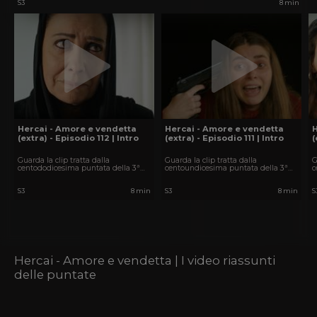
S3
8 min
Hercai - Amore e vendetta
Hercai - Amore e vendetta
(extra) - Episodio 112 | Intro
(extra) - Episodio 111 | Intro
(
Guarda la clip tratta dalla
Guarda la clip tratta dalla
G
centododicesima puntata della 3ª
centoundicesima puntata della 3ª
c
stagione di Hercai - Amore e
stagione di Hercai - Amore e
s
vendetta.
vendetta.
v
S3
8 min
S3
8 min
S
Hercai - Amore e vendetta | I video riassunti
delle puntate