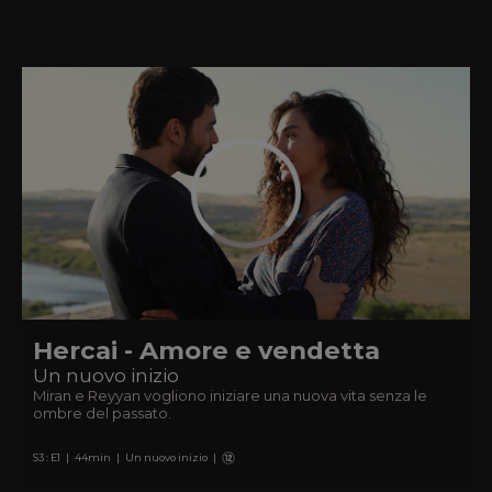
Hercai - Amore e vendetta
Un nuovo inizio
Miran e Reyyan vogliono iniziare una nuova vita senza le
ombre del passato.
S
3
: E
1
|
44
min
|
Un nuovo inizio
|