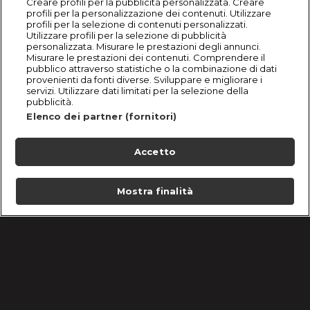
Creare profili per la pubblicità personalizzata. Creare
profili per la personalizzazione dei contenuti. Utilizzare
profili per la selezione di contenuti personalizzati.
Utilizzare profili per la selezione di pubblicità
personalizzata. Misurare le prestazioni degli annunci.
Misurare le prestazioni dei contenuti. Comprendere il
pubblico attraverso statistiche o la combinazione di dati
provenienti da fonti diverse. Sviluppare e migliorare i
servizi. Utilizzare dati limitati per la selezione della
pubblicità.
Elenco dei partner (fornitori)
Accetto
Mostra finalità
Home
Programmi
Live
Cerca
Menu
/
Hercai - Amore e vendetta - Episodi 19 maggio 2025
Condizioni d'uso
Informativa Privacy