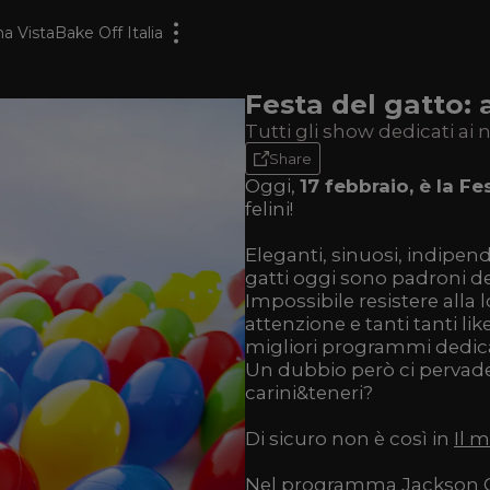
a Vista
Bake Off Italia
Festa del gatto:
Tutti gli show dedicati ai n
Share
Oggi,
17 febbraio, è la F
felini!
Eleganti, sinuosi, indipende
gatti oggi sono padroni d
Impossibile resistere alla 
attenzione e tanti tanti li
migliori programmi dedicati
Un dubbio però ci pervade:
carini&teneri?
Di sicuro non è così in
Il 
Nel programma Jackson G