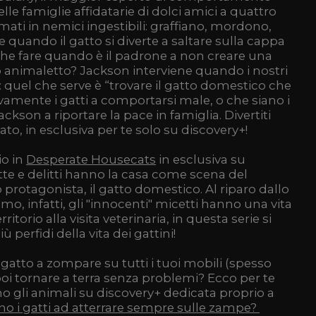
elle famiglie affidatarie di dolci amici a quattro
ati in nemici ingestibili: graffiano, mordono,
 quando il gatto si diverte a saltare sulla cappa
che fare quando è il padrone a non creare una
o animaletto? Jackson interviene quando i nostri
 quel che serve è “trovare il gatto domestico che
tivamente i gatti a comportarsi male, o che siano i
ackson a riportare la pace in famiglia. Divertiti
to, in esclusiva per te solo su discovery+!
o in
Desperate Housecats
in esclusiva su
ette e delitti hanno la casa come scena del
 protagonista, il gatto domestico. Al riparo dallo
o, infatti, gli "innocenti" micetti hanno una vita
rritorio alla visita veterinaria, in questa serie si
 perfidi della vita dei gattini!
 gatto a zompare su tutti i tuoi mobili (spesso
oi tornare a terra senza problemi? Ecco per te
 gli animali su discovery+ dedicata proprio a
o i gatti ad atterrare sempre sulle zampe?