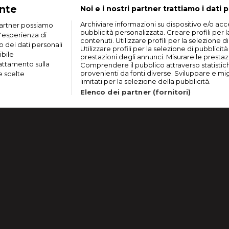
ante
Noi e i nostri partner trattiamo i dati p
Archiviare informazioni su dispositivo e/o acce
artner possiamo
pubblicità personalizzata. Creare profili per 
n'esperienza di
contenuti. Utilizzare profili per la selezione d
o dei dati personali
Utilizzare profili per la selezione di pubblicit
ibile
prestazioni degli annunci. Misurare le prestaz
rattamento sulla
Comprendere il pubblico attraverso statistic
provenienti da fonti diverse. Sviluppare e migli
e scelte
limitati per la selezione della pubblicità.
Elenco dei partner (fornitori)
Lavora con noi