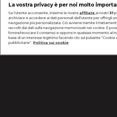
La vostra privacy è per noi molto import
Se l'utente acconsente, insieme le nostre
affiliate
ai nostri
31
p
archiviare e accedere ai dati personali dell'utente per offrirgli u
navigazione più personalizzata. Ciò avviene tramite il trattament
raccolti dai dati sulla navigazione memorizzati nei cookie. È poss
fornire/revocare il consenso e opporsi in qualsiasi momento al t
base di un interesse legittimo facendo clic sul pulsante “Cookie 
pubblicitarie”.
Politica sui cookie
/
Festa del gatto: amico tenero o...indemoniato?
Condizioni d'uso