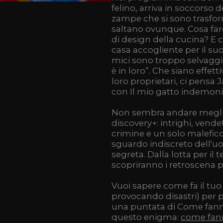
felino, arriva in soccorso d
zampe che si sono trasform
saltano ovunque. Cosa fare
di design della cucina? E 
casa accogliente per il su
mici sono troppo selvaggi:
è in loro”. Che siano effet
loro proprietari, ci pensa J
con Il mio gatto indemonia
Non sembra andare megli
discovery+: intrighi, vend
crimine e un solo malefico
sguardo indiscreto dell'uom
segreta. Dalla lotta per il te
scopriranno i retroscena più
Vuoi sapere come fa il tuo
provocando disastri) per p
una puntata di Come fanno
questo enigma:
come fann