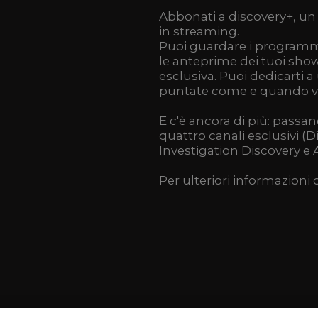
Abbonati a discovery+
,
un 
in streaming.
Puoi guardare i programmi
le anteprime dei tuoi show 
esclusiva. Puoi dedicarti 
puntate come e quando vuo
E c'è ancora di più: passan
quattro canali esclusivi (
Investigation Discovery e 
Per ulteriori informazioni 