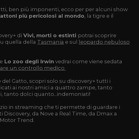
atti, ben più imponenti, ecco per per alcuni show
attoni più pericolosi al mondo
, la tigre e il
overy+ di
Vivi, morti o estinti
potrai scoprire
su quella della
Tasmania
e sul
leopardo nebuloso
de
Lo zoo degli Irwin
vedrai come viene sedata
tuare un controllo medico
 del Gatto, scopri solo su discovery+ tutti i
icati ai nostri amici a quattro zampe, tanto
, tanto dolci quanto...indemoniati!
izio in streaming che ti permette di guardare i
eti Discovery, da Nove a Real Time, da Dmax a
 Motor Trend.