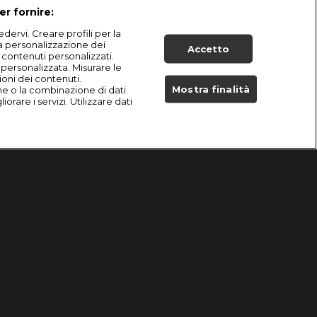
er fornire:
dervi. Creare profili per la
la personalizzazione dei
Accetto
i contenuti personalizzati.
à personalizzata. Misurare le
ioni dei contenuti.
Mostra finalità
he o la combinazione di dati
orare i servizi. Utilizzare dati
Live Now
Problemi di ricezione?