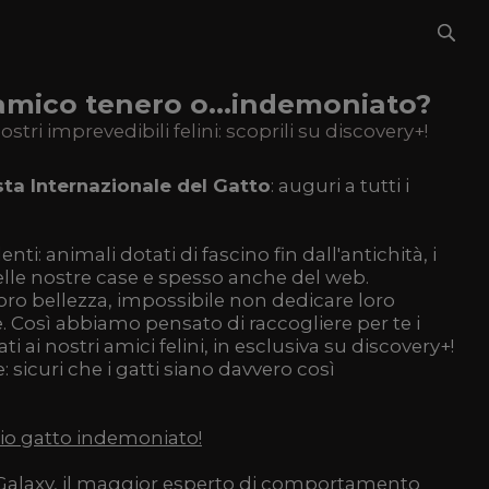
 amico tenero o...indemoniato?
ostri imprevedibili felini: scoprili su discovery+!
esta Internazionale del Gatto
: auguri a tutti i
nti: animali dotati di fascino fin dall'antichità, i
elle nostre case e spesso anche del web.
loro bellezza, impossibile non dedicare loro
ke. Così abbiamo pensato di raccogliere per te i
 ai nostri amici felini, in esclusiva su discovery+!
 sicuri che i gatti siano davvero così
mio gatto indemoniato!
alaxy, il maggior esperto di comportamento