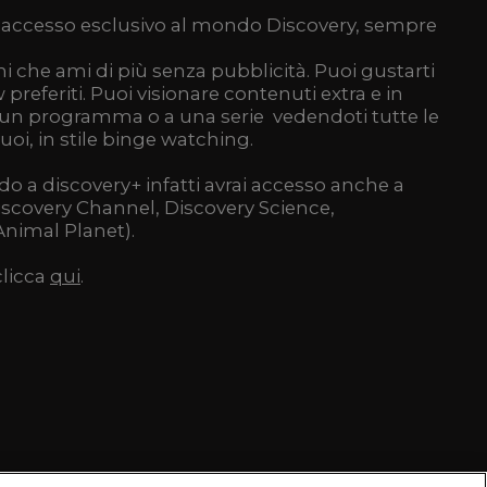
accesso esclusivo al mondo Discovery, sempre
 che ami di più senza pubblicità. Puoi gustarti
preferiti. Puoi visionare contenuti extra e in
a un programma o a una serie vedendoti tutte le
i, in stile binge watching.
do a discovery+ infatti avrai accesso anche a
Discovery Channel, Discovery Science,
Animal Planet).
clicca
qui
.