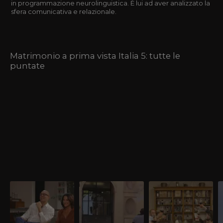
in programmazione neurolinguistica. È lui ad aver analizzato la
sfera comunicativa e relazionale.
Matrimonio a prima vista Italia 5: tutte le
puntate
E poi
La scelta finale
La reunion
V
Sono passati mesi dalla
È il momento di
Per la prima volta le tre
Tr
fine dell’esperimento. Gli
decidere se rimanere
coppie trascorrono dei
c