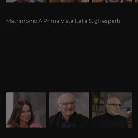
Matrimonio A Prima Vista Italia 5, gli esperti
Nada Loffredi,
Mario Abis,
Andrea Favaretto,
sessuologa
sociologo
esperto di
comunicazione
Alla scoperta della
Alla scoperta di Mario
Alla scoperta dell'esperto
sessuologa e conduttrice
Abis che è stato il
di comunicazione di
di Matrimonio A Prima
sociologo di Matrimonio
Matrimonio A Prima
Vista Italia.
A Prima Vista Italia fino
Vista Italia.
all'11ª edizione.