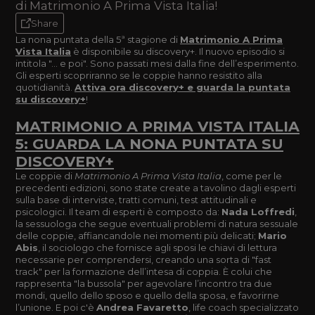
di Matrimonio A Prima Vista Italia!
Share
La nona puntata della 5ª stagione di
Matrimonio A Prima
Vista Italia
è disponibile su discovery+. Il nuovo episodio si
intitola "... e poi". Sono passati mesi dalla fine dell’esperimento.
Gli esperti scopriranno se le coppie hanno resistito alla
quotidianità.
Attiva ora discovery+ e guarda la puntata
su discovery+
!
MATRIMONIO A PRIMA VISTA ITALIA
5: GUARDA LA NONA PUNTATA SU
DISCOVERY+
Le coppie di
Matrimonio A Prima Vista Italia
, come per le
precedenti edizioni, sono state create a tavolino dagli esperti
sulla base di interviste, tratti comuni, test attitudinali e
psicologici. Il team di esperti è composto da:
Nada Loffredi
,
la sessuologa che segue eventuali problemi di natura sessuale
delle coppie, affiancandole nei momenti più delicati;
Mario
Abis
, il sociologo che fornisce agli sposi le chiavi di lettura
necessarie per comprendersi, creando una sorta di "fast
track" per la formazione dell’intesa di coppia. È colui che
rappresenta "la bussola" per agevolare l’incontro tra due
mondi, quello dello sposo e quello della sposa, e favorirne
l’unione. E poi c'è
Andrea Favaretto
, life coach specializzato