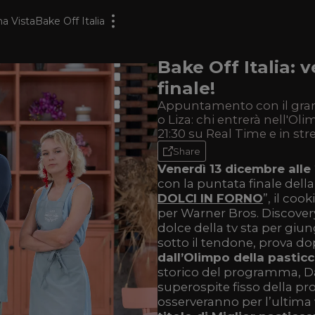
a Vista
Bake Off Italia
Bake Off Italia: 
finale!
Appuntamento con il gran fi
o Liza: chi entrerà nell'Ol
21:30 su Real Time e in st
Share
Venerdì 13 dicembre alle
con la puntata finale dell
DOLCI IN FORNO
”, il co
per Warner Bros. Discovery
dolce della tv sta per gi
sotto il tendone, prova dop
dall’Olimpo della pasticc
storico del programma, D
superospite fisso della pro
osserveranno per l’ultima 