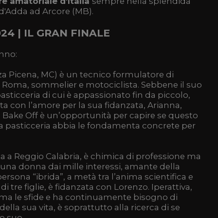
re amatoriale d’Italia
sempre nella splendida
 d'Adda ad Arcore (MB).
24 | IL GRAN FINALE
anno:
za Picena, MC) è un tecnico formulatore di
la Roma, sommelier e motociclista. Sebbene il suo
pasticceria di cui è appassionato fin da piccolo,
ta con l’amore per la sua fidanzata, Arianna,
, Bake Off è un’opportunità per capire se questo
 pasticceria abbia le fondamenta concrete per
ta a Reggio Calabria, è chimica di professione ma
 una donna dai mille interessi, amante della
persona “ibrida”, a metà tra l’anima scientifica e
tre figlie, è fidanzata con Lorenzo. Iperattiva,
ama le sfide e ha continuamente bisogno di
ella sua vita, è soprattutto alla ricerca di se
tto suo.