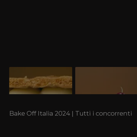
Torta Diplomatica
Red Velvet
Scopri come preparare la Torta
Scopri come preparare la Red Velvet
Diplomatica realizzata durante la Prova
realizzata durante la Prova Tecnica dell
Tecnica della terza puntata di Bake Off
quarta puntata di Bake Off Italia andat
Italia 2024. Guarda il video!
in onda il 27 settembre 2024. Guarda il
video!
Bake Off Italia 2024 | Tutti i concorrenti