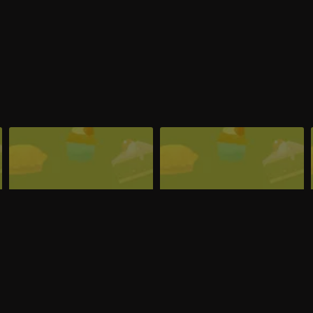
Puntata 29 novembre 2024
Puntata 22 novembre 2024
Le prove, i concorrenti, il grembiule blu
Le prove, i concorrenti, il grembiule blu
e l'eliminato: non perderti la puntata di
e l'eliminato: non perderti la puntata di
6
Bake Off Italia andata in onda venerdì
Bake Off Italia andata in onda venerdì
29 novembre 2024 alle 21.30 su Real
22 novembre 2024 alle 21.30 su Real
Time e in streaming su RealTime.it.
Time e in streaming su RealTime.it.