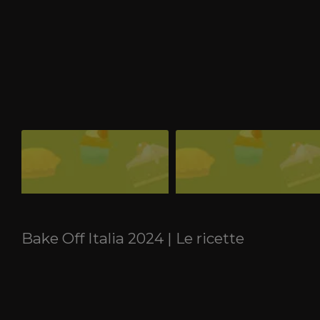
Puntata 13 dicembre 2024
Puntata 6 dicembre 2024
Non perderti la puntata finale di Bake
Le prove, i concorrenti, il grembiule blu
Off Italia andata in onda venerdì 13
e l'eliminato: non perderti la puntata di
dicembre 2024 alle 21.30 su Real Time e
Bake Off Italia andata in onda venerdì 
in streaming su RealTime.it. Chi ha
dicembre 2024 alle 21.30 su Real Time e
vinto il titolo di Miglior Pasticciere
in streaming su RealTime.it.
Amatoriale d'Italia?
Bake Off Italia 2024 | Le ricette