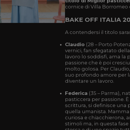
titolo di Miglior pasticce
cornice di Villa Borromeo
BAKE OFF ITALIA 20
A contendersi il titolo sar
Claudio
(28 – Porto Poten
vernici, fan sfegatato del
lavoro lo soddisfi, ama la 
passione che è poi cresciu
molto golosa. Per Claudio
suo profondo amore per la
diventare un lavoro.
Federica
(35 – Parma), na
pasticcera per passione. È
scrittura, si definisce una 
quella umanista. Mamma di 
curiosa e chiacchierona, 
stimoli ma, in questa fase d
stessa e di uno spazio tu