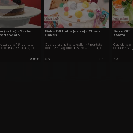
ia (extra) - Sacher
Bake Off Italia (extra) - Chaos
Bake Off It
 coriandolo
Cakes
salata
tratta dalla 14ª puntata
Guarda la clip tratta dalla 14ª puntata
Guarda la cli
ne di Bake Off Italia, lo
della 13ª stagione di Bake Off Italia, lo
della 13ª stag
della TV.
show più dolce della TV.
show più dol
8 min
S13
9 min
S13