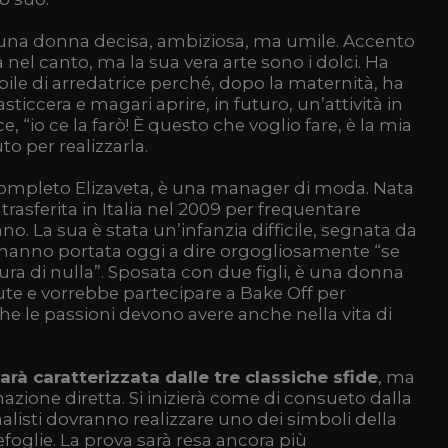
è una donna decisa, ambiziosa, ma umile. Accento
 nel canto, ma la sua vera arte sono i dolci. Ha
bile di arredatrice perché, dopo la maternità, ha
sticcera e magari aprire, in futuro, un’attività in
 “io ce la farò! È questo che voglio fare, è la mia
uto per realizzarla.
completo Elizaveta, è una manager di moda. Nata
 trasferita in Italia nel 2009 per frequentare
ano. La sua è stata un’infanzia difficile, segnata da
l’hanno portata oggi a dire orgogliosamente “se
ura di nulla”. Sposata con due figli, è una donna
e e vorrebbe partecipare a Bake Off per
he le passioni devono avere anche nella vita di
arà caratterizzata dalle tre classiche sfide
, ma
azione diretta. Si inizierà come di consueto dalla
inalisti dovranno realizzare uno dei simboli della
lefoglie. La prova sarà resa ancora più