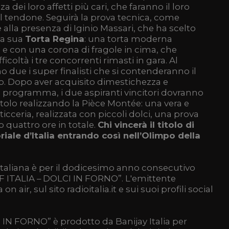
dei loro affetti più cari, che faranno il loro
il tendone. Seguirà la prova tecnica, come
alla presenza di Iginio Massari, che ha scelto
la sua
Torta Regina
: una torta moderna
 e con una corona di fragole in cima, che
icoltà i tre concorrenti rimasti in gara. Al
o due i super finalisti che si contenderanno il
vo. Dopo aver acquisito dimestichezza e
l programma, i due aspiranti vincitori dovranno
titolo realizzando la Pièce Montée: una vera e
icceria, realizzata con piccoli dolci, una prova
 quattro ore in totale.
Chi vincerà il titolo di
iale d’Italia entrando così nell’Olimpo della
aliana è per il dodicesimo anno consecutivo
FF ITALIA – DOLCI IN FORNO”. L'emittente
ir, sul sito radioitalia.it e sui suoi profili social
IN FORNO” è prodotto da Banijay Italia per