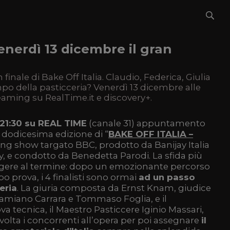
venerdì 13 dicembre il gran
nale di Bake Off Italia. Claudio, Federica, Giulia
impo della pasticceria? Venerdì 13 dicembre alle
reaming su RealTime.it e discovery+.
 21:30 su REAL TIME
(canale 31) appuntamento
a dodicesima edizione di “
BAKE OFF ITALIA –
oking show targato BBC, prodotto da Banijay Italia
, e condotto da Benedetta Parodi. La sfida più
ungere al termine: dopo un emozionante percorso
o prova, i 4 finalisti sono ormai
ad un passo
eria
. La giuria composta da Ernst Knam, giudice
amiano Carrara e Tommaso Foglia, e il
va tecnica, il Maestro Pasticcere Iginio Massari,
volta i concorrenti all’opera per poi assegnare
il