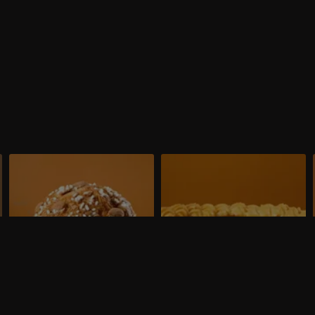
Panettone
Torta di mele
Scopri come preparare il Panettone
Scopri come preparare la Torta di mele
a
realizzato durante la Prova Tecnica della
realizzata durante la Prova Tecnica della
a
quinta puntata di Bake Off Italia andata
sesta puntata di Bake Off Italia andata
in onda il 4 ottobre 2024. Guarda il
in onda l'11 ottobre 2024. Guarda il
video!
video!