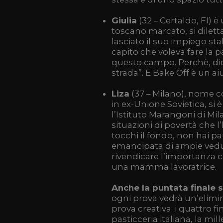
Giulia
(32 – Certaldo, FI) 
toscano marcato, si diletta
lasciato il suo impiego sta
capito che voleva fare la pa
questo campo. Perchè, dice,
strada”. E Bake Off è un ai
Liza
(37 – Milano), nome 
in ex-Unione Sovietica, si è
l’Istituto Marangoni di Mil
situazioni di povertà che 
tocchi il fondo, non hai pa
emancipata di ampie vedut
rivendicare l’importanza c
una mamma lavoratrice.
Anche la puntata finale s
ogni prova vedrà un’elimin
prova creativa: i quattro f
pasticceria italiana, la mil