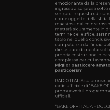
emozionante dalla presenza 
ingresso a sorpresa sotto 
sempre in questa edizione 
come oggetto della sfida 
maestosa dal colore rosso
metterà sicuramente in diff
termine delle sfide, sarann
titolo nel duello conclusi
competenza dall’inizio de
dimostrare di meritarsi il 
propria costruzione in past
complessa per cui avranno
Miglior pasticcere amator
pasticceria?
RADIO ITALIA solomusicait
radio ufficiale di “BAKE O
promuoverà il programma on a
ufficiali.
“BAKE OFF ITALIA – DOLCI 