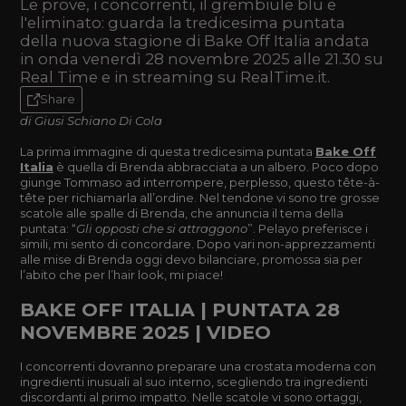
Le prove, i concorrenti, il grembiule blu e
l'eliminato: guarda la tredicesima puntata
della nuova stagione di Bake Off Italia andata
in onda venerdì 28 novembre 2025 alle 21.30 su
Real Time e in streaming su RealTime.it.
Share
di Giusi Schiano Di Cola
La prima immagine di questa tredicesima puntata
Bake Off
Italia
è quella di Brenda abbracciata a un albero. Poco dopo
giunge Tommaso ad interrompere, perplesso, questo tête-à-
tête per richiamarla all’ordine. Nel tendone vi sono tre grosse
scatole alle spalle di Brenda, che annuncia il tema della
puntata: “
Gli opposti che si attraggono
”. Pelayo preferisce i
simili, mi sento di concordare. Dopo vari non-apprezzamenti
alle mise di Brenda oggi devo bilanciare, promossa sia per
l’abito che per l’hair look, mi piace!
BAKE OFF ITALIA | PUNTATA 28
NOVEMBRE 2025 | VIDEO
I concorrenti dovranno preparare una crostata moderna con
ingredienti inusuali al suo interno, scegliendo tra ingredienti
discordanti al primo impatto. Nelle scatole vi sono ortaggi,