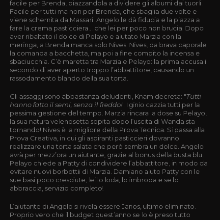
facile per Brenda, piazzandola a dividere gli albumi dai tuorli.
Facile per tutti ma non per Brenda, che sbaglia due volte e
viene schernita da Massari. Angelo le dà fiducia e la piazza a
fare la crema pasticciera… che lei per poco non brucia. Dopo
aver ribaltato il dolce di Pelayo e aiutato Marzia con la
meringa, a Brenda manca solo Nives. Nives, da brava caporale
la comanda a bacchetta, ma poi a fine compito la incensa e
sbaciucchia. C’è maretta tra Marzia e Pelayo: la prima accusa il
secondo di aver aperto troppo l’abbattitore, causando un
rassodamento blando della sua torta.
Gli assaggi sono abbastanza deludenti, Knam decreta: "
Tutti
hanno fatto il semi, senza il freddo!
". Iginio cazzia tutti per la
pessima gestione del tempo. Marzia rincara la dose su Pelayo,
la sua natura velenosetta sopita dopo l’uscita di Wanda sta
tornando! Nives è la migliore della Prova Tecnica. Si passa alla
Prova Creativa, in cui gli aspiranti pasticcieri dovranno
realizzare una torta salata che però sembra un dolce. Angelo
avrà per mezz’ora un aiutante, grazie al bonus della busta blu.
Pelayo chiede a Patty di condividere l’abbattitore, in modo da
evitare nuovi borbottii di Marzia. Damiano aiuto Patty con le
sue basi poco cresciute, lei lo loda, lo imbroda e se lo
abbraccia, servizio completo!
L’aiutante di Angelo si rivela essere Janos, ultimo eliminato.
Proprio vero che il budget quest’anno se lo è preso tutto