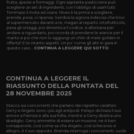
frutta, spezie e formaggi. Ogni aspirante pasticciere può
scegliere un set di ingredienti, con l’obbligo di usarli tutti.
Tommaso li invita ad osare. Nives è la prima a scegliere,
prende, posa, ci ripensa. Sembra la signora indecisa che trovi
al supermercato davanti a te, magari al reparto ortofrutticolo,
pesa gli ortaggi, poi dimentica il codice, si allontana per
andare a riguardarlo, poi ricorda di prendere le arance per il
marito e poi che non lo aggiungi un chilo di mele golden in
offerta? E te intanto aspetti. Un po’ come gli altri in gara in
questo caso...
CONTINUA A LEGGERE QUI SOTTO
CONTINUA A LEGGERE IL
RIASSUNTO DELLA PUNTATA DEL
28 NOVEMBRE 2025
Stacco sui concorrenti che parlano dei rispettivi caratteri.
Gerry e Angelo sono i più agli antipodi. Pelayo dichiara il suo
amore a Patrizia e alla sua follia, mentre a Gerry destina uno
sbadiglio. Gerry ammette di essere un musone, ne è ben
consapevole, così come sa che Angelo, così scherzoso e
allegro, è il suo opposto. Brenda interroga i concorrenti, vuole