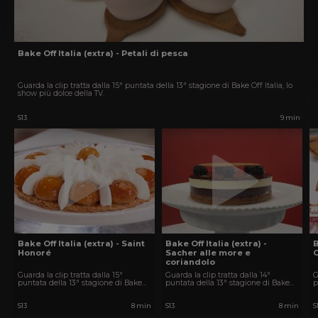
Bake Off Italia (extra) - Petali di pesca
Guarda la clip tratta dalla 15ª puntata della 13ª stagione di Bake Off Italia, lo
show più dolce della TV.
S13
9 min
Bake Off Italia (extra) - Saint
Bake Off Italia (extra) -
B
Honoré
Sacher alle more e
coriandolo
Guarda la clip tratta dalla 15ª
Guarda la clip tratta dalla 14ª
G
puntata della 13ª stagione di Bake
puntata della 13ª stagione di Bake
p
Off Italia, lo show più dolce della TV.
Off Italia, lo show più dolce della TV.
O
S13
8 min
S13
8 min
S