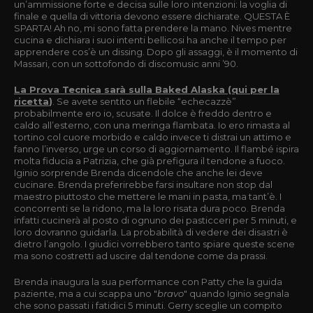
un’ammissione forte e decisa sulle loro intenzioni: la voglia di
finale e quella di vittoria devono essere dichiarate. QUESTA È
SPARTA! Ah no, mi sono fatta prendere la mano. Nives mentre
cucina e dichiara i suoi intenti bellicosi ha anche il tempo per
apprendere cos’è un dissing. Dopo gli assaggi, è il momento di
Massari, con un sottofondo di discomusic anni ’90.
La Prova Tecnica sarà sulla Baked Alaska (qui per la
ricetta
)
. Se avete sentito un flebile “echecazzè”
probabilmente ero io, scusate. Il dolce è freddo dentro e
caldo all’esterno, con una meringa flambata. Io ero rimasta al
tortino col cuore morbido e caldo invece ti distrai un attimo e
fanno l’inverso, urge un corso di aggiornamento. Il flambé ispira
molta fiducia a Patrizia, che già prefigura il tendone a fuoco.
Iginio sorprende Brenda dicendole che anche lei deve
cucinare. Brenda preferirebbe farsi insultare non stop dal
maestro piuttosto che mettere le mani in pasta, ma tant’è. I
concorrenti se la ridono, ma la loro risata dura poco. Brenda
infatti cucinerà al posto di ognuno dei pasticceri per 5 minuti, e
loro dovranno guidarla. La probabilità di vedere dei disastri è
dietro l’angolo. I giudici vorrebbero tanto spiare queste scene
ma sono costretti ad uscire dal tendone come da prassi.
Brenda inaugura la sua performance con Patty che la guida
paziente, ma a cui scappa uno "
bravo
" quando Iginio segnala
che sono passati i fatidici 5 minuti. Gerry sceglie un compito