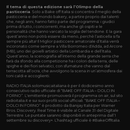
Il tema di questa edizione sarà l’Olimpo della
pasticceria
. Solo a Bake off Italia si concentra il meglio della
pasticceria e del mondo bakery, a partire proprio dai talenti
che, negli anni, hanno fatto parte del programma: i giudici
prima di tutto, i concorrenti, ma anche gli ospiti e le
personalità che hanno varcato la soglia del tendone. E la gara
quest’anno non potrà essere da meno, perchè l’asticella si fa
sempre più alta! Il Miglior pasticcere amatoriale d’Italia verrà
incoronato come sempre a Villa Borromeo d'Adda, ad Arcore
(MB), uno dei gioielli artistici della Lombardia e dell’Italia.
Quest’anno, la scenografia all’interno della grande serra che
farà da sfondo alla competizione ha i colori della terra, delle
spighe e dei fiori selvatici, con sfumature che vanno dal
terracotta all’ocra, che avvolgono la scena in un’atmosfera dai
toni caldi e accoglienti.
RADIO ITALIA solomusicaitaliana è per il dodicesimo anno
consecutivo radio ufficiale di “BAKE OFF ITALIA – DOLCI IN
FORNO”. L'emittente promuoverà il programma on air, sul sito
radioitalia.it e sui suoi profili social ufficiali. “BAKE OFF ITALIA –
DOLCI IN FORNO” è prodotto da Banijay Italia per Warner
Bros. Discovery. Real Time è visibile al Canale 31 del Digitale
Terrestre. Le puntate saranno disponibili in anteprima dall’1
settembre su discovery+. L’hashtag ufficiale è #BakeOffItalia.