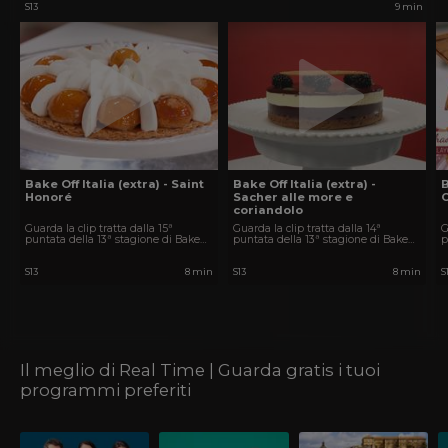
S13
9 min
Bake Off Italia (extra) - Saint
Bake Off Italia (extra) -
B
Honoré
Sacher alle more e
coriandolo
Guarda la clip tratta dalla 15ª
Guarda la clip tratta dalla 14ª
G
puntata della 13ª stagione di Bake
puntata della 13ª stagione di Bake
p
Off Italia, lo show più dolce della TV.
Off Italia, lo show più dolce della TV.
O
S13
8 min
S13
8 min
S
Il meglio di Real Time | Guarda gratis i tuoi
programmi preferiti