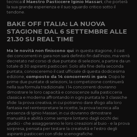
tecnica
il Maestro Pasticcere Iginio Massari
, che porterà
la sua grande esperienza e il suo sguardo critico sotto il
tendone.
BAKE OFF ITALIA: LA NUOVA
STAGIONE DAL 6 SETTEMBRE ALLE
21.30 SU REAL TIME
Ma le novità non finiscono qui
: in questa stagione, il cast
dei concorrenti in gara non sarà definito fin dall’inizio, ma verrà
decretato nel corso di due puntate di selezioni, a partire da un
totale di 30 aspiranti pasticceri. Solo alla fine della seconda
puntata, conosceremo il cast ufficiale di questa dodicesima
edizione,
composto da 14 concorrenti in gara
. Dopo le
prime due puntate di selezioni, la competizione continuerà
nella sua formula tradizionale. I 14 concorrenti dovranno
dimostrare le loro capacità e conoscenze sulla pasticceria
classica e moderna affrontando in ogni puntata le 3 classiche
sfide: la prova creativa, in cui potranno dare sfogo alla loro
fantasia nel reinterpretare le ricette, la prova tecnica alla
presenza di Iginio Massari, in cui dovranno dimostrare
manualità e abilità come sempre lontano dagli occhi dei
giudici - che assaggeranno le loro creazioni al buio - e la prova
sorpresa, pensata per testare la creatività e l’estro degli
aspiranti pasticceri con sfide scenografiche.