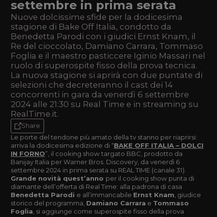
settembre in prima serata
Nuove dolcissime sfide per la dodicesima
stagione di Bake Off Italia, condotto da
Benedetta Parodi con i giudici Ernst Knam, il
Re del cioccolato, Damiano Carrara, Tommaso
Foglia e il maestro pasticcere Iginio Massari nel
ruolo di superospite fisso della prova tecnica.
La nuova stagione si aprirà con due puntate di
selezioni che decreteranno il cast dei 14
concorrenti in gara da venerdì 6 settembre
2024 alle 21:30 su Real Time e in streaming su
RealTime.it.
Share
Le porte del tendone più amato della tv stanno per riaprirsi:
arriva la dodicesima edizione di “
BAKE OFF ITALIA – DOLCI
IN FORNO
”, il cooking show targato BBC, prodotto da
Banijay Italia per Warner Bros. Discovery, da venerdì 6
settembre 2024 in prima serata su REAL TIME (canale 31).
Grande novità quest’anno
per il cooking show punta di
diamante dell’offerta di Real Time: alla padrona di casa
Benedetta Parodi
e all’immancabile
Ernst Knam
, giudice
storico del programma,
Damiano Carrara
e
Tommaso
Foglia
, si aggiunge come superospite fisso della prova